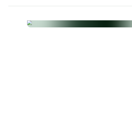
Preis pro kg/l
Produkteigenschaften
Milchfrei
Eifrei
Fischfrei
Ohne Farbs
Glutenfrei
Laktosefrei
Ohne künstl. Süß
Magnesiumstearatfrei
Ohne Mikrokr. Cellulo
Ohne Zuckeraustausch
Gentechnikfrei
Ohne Konservierung
Schalentierfrei
Zuc
Weizenfrei
Hefefrei
Hergestellt in Euro