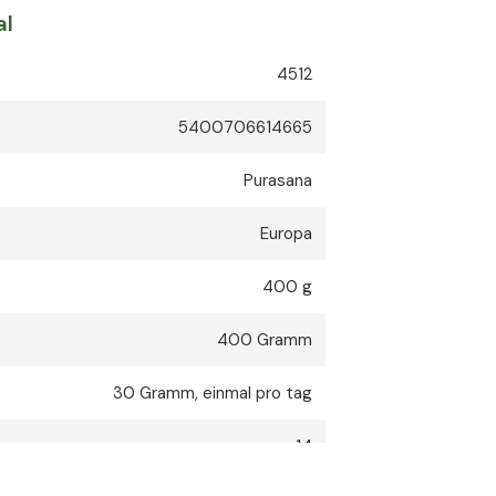
al
4512
5400706614665
Purasana
Europa
400 g
400
Gramm
30
Gramm
,
einmal pro tag
14