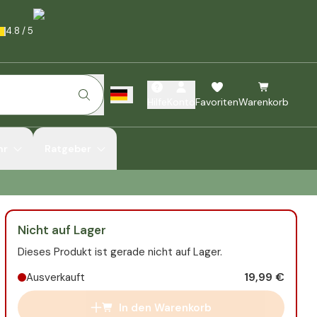
4.8
/
5
Hilfe
Konto
Favoriten
Warenkorb
hr
Ratgeber
Nicht auf Lager
Dieses Produkt ist gerade nicht auf Lager.
19,99 €
Ausverkauft
In den Warenkorb