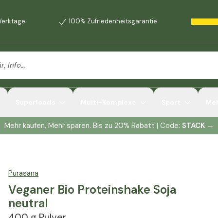
 Werktage
100% Zufriedenheitsgarantie
Superfoods
Multi-Komplexe
Sport
Me
Mehr kaufen, Mehr sparen. Bis zu 20% Rabatt | Code:
STACK
→
Purasana
Veganer Bio Proteinshake Soja
neutral
400 g Pulver