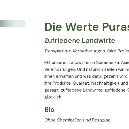
49,98 €
/
1kg
inkl. MwSt
Die Werte Pura
toffe
Fruktosefrei
Gelatinefrei
Zufriedene Landwirte
stoffe
Ohne Geschmackstoffe
se
Ohne Siliciumdioxid
Transparente Vereinbarungen, faire Preis
Nussfrei
Bio
Erdnussfrei
Mit unseren Landwirten in Südamerika, Asie
kerfrei
Vegan
Vegetarisch
Vereinbarungen. Und natürlich zahlen wir ihn
ihnen erwarten und was dafür gezahlt wird. 
pa
Ohne Zusatzstoffe
ihre Produkte. Qualität, Nachhaltigkeit und
gesagt: zufriedene Landwirte, zufriedene
glücklich.
Bio
Ohne Chemikalien und Pestizide