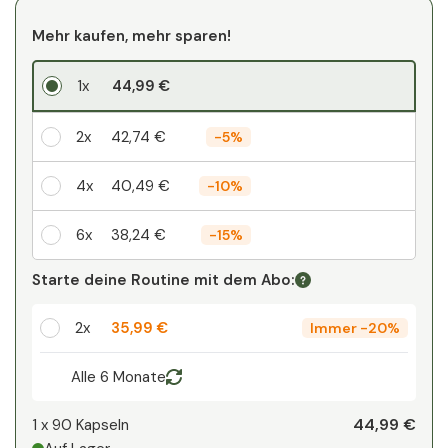
Mehr kaufen, mehr sparen!
1x
44,99 €
2x
42,74 €
-
5%
4x
40,49 €
-
10%
6x
38,24 €
-
15%
Ihr persönlicher Rabatt
Starte deine Routine mit dem Abo:
1
x
0,00 €
-
%
2x
35,99 €
Immer
-
20%
Alle 6 Monate
44,99 €
1 x
90 Kapseln