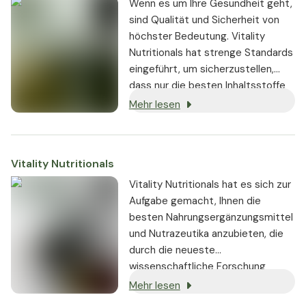
zu halten. Weitergehend stehen
Wenn es um Ihre Gesundheit geht,
wir für folgende Gütekriterien ein:
sind Qualität und Sicherheit von
höchster Bedeutung. Vitality
Nutritionals hat strenge Standards
eingeführt, um sicherzustellen,
dass nur die besten Inhaltsstoffe
von seriösen Lieferanten bezogen
Mehr lesen
und in den Produkten verwendet
werden:
Vitality Nutritionals
Vitality Nutritionals hat es sich zur
Aufgabe gemacht, Ihnen die
besten Nahrungsergänzungsmittel
und Nutrazeutika anzubieten, die
durch die neueste
wissenschaftliche Forschung
gestützt werden und nachweislich
Mehr lesen
echte Ergebnisse liefern.