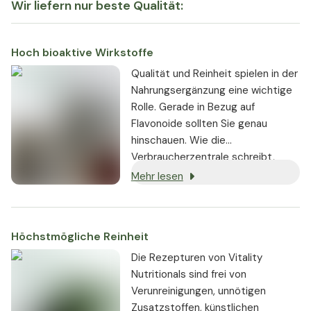
Wir liefern nur beste Qualität:
Hoch bioaktive Wirkstoffe
Qualität und Reinheit spielen in der
Nahrungsergänzung eine wichtige
Rolle. Gerade in Bezug auf
Flavonoide sollten Sie genau
hinschauen. Wie die
Verbraucherzentrale schreibt,
kommt es immer auf die Dosis an
Mehr lesen
[1]
. Die sekundären Pflanzenstoffe
können Ihren Körper dabei
unterstützen, gesund und
Höchstmögliche Reinheit
widerstandsfähig zu bleiben. Die
falschen Stoffe bewirken dagegen
Die Rezepturen von Vitality
das Gegenteil. Wir wissen, worauf
Nutritionals sind frei von
es bei der Herstellung von
Verunreinigungen, unnötigen
Vitalstoffen ankommt.
Zusatzstoffen, künstlichen