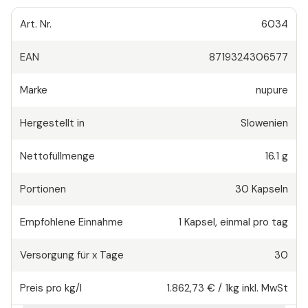
Art. Nr.
6034
EAN
8719324306577
Marke
nupure
Hergestellt in
Slowenien
Nettofüllmenge
16.1 g
Portionen
30
Kapseln
Empfohlene Einnahme
1
Kapsel
,
einmal pro tag
Versorgung für x Tage
30
Preis pro kg/l
1.862,73 €
/
1kg
inkl. MwSt