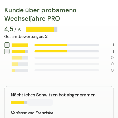
Kunde über probameno
Wechseljahre PRO
4,5
5
/
2
Gesamtbewertungen
:
1
1
0
0
0
Nächtliches Schwitzen hat abgenommen
Verfasst von Franziska