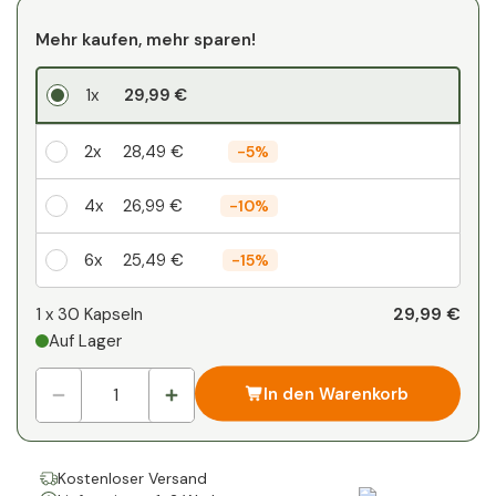
Mehr kaufen, mehr sparen!
1x
29,99 €
2x
28,49 €
-
5%
4x
26,99 €
-
10%
6x
25,49 €
-
15%
Ihr persönlicher Rabatt
29,99 €
1 x
30 Kapseln
Auf Lager
1
x
0,00 €
-
%
In den Warenkorb
Kostenloser Versand