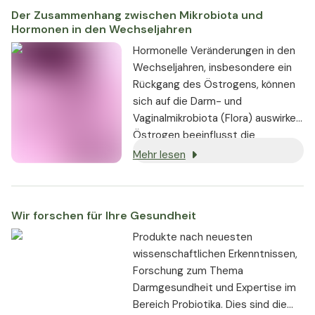
Schweißausbrüche,
Der Zusammenhang zwischen Mikrobiota und
Stimmungsschwankungen,
Hormonen in den Wechseljahren
Reizbarkeit und Nervosität,
Hormonelle Veränderungen in den
Knochenabbau, Schlaflosigkeit
Wechseljahren, insbesondere ein
sowie zur Aufrechterhaltung eines
Rückgang des Östrogens, können
gesunden Blutzuckerspiegels. Die
sich auf die Darm- und
magensaftresistenten Kapseln
Vaginalmikrobiota (Flora) auswirken.
gewährleisten eine maximale
Östrogen beeinflusst die
Überlebensdauer und Wirksamkeit.
mikrobielle Zusammensetzung und
Mehr lesen
Funktion in beiden Bereichen, was
sich auf deren Zustand auswirkt.
Forschungsergebnisse deuten
Wir forschen für Ihre Gesundheit
darauf hin, dass die
Aufrechterhaltung einer
Produkte nach neuesten
ausgewogenen Mikrobiota dazu
wissenschaftlichen Erkenntnissen,
beitragen kann, die Symptome zu
Forschung zum Thema
lindern und das allgemeine
Darmgesundheit und Expertise im
Wohlbefinden in den
Bereich Probiotika. Dies sind die