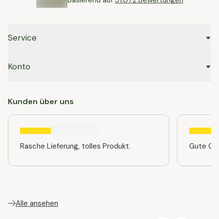
Basierend auf
51.072 Bewertungen
Service
Konto
Kunden über uns
Rasche Lieferung, tolles Produkt.
Gute Qua
Alle ansehen