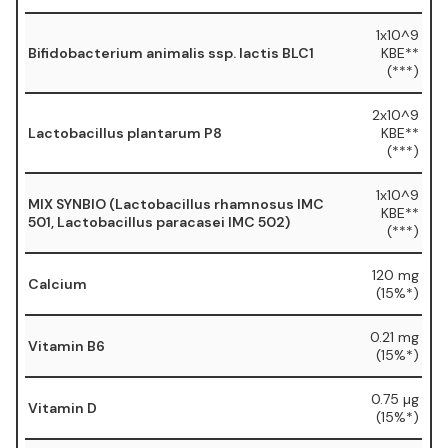
1x10^9
Bifidobacterium animalis ssp. lactis BLC1
KBE**
(***)
2x10^9
Lactobacillus plantarum P8
KBE**
(***)
1x10^9
MIX SYNBIO (Lactobacillus rhamnosus IMC
KBE**
501, Lactobacillus paracasei IMC 502)
(***)
120 mg
Calcium
(15%*)
0.21 mg
Vitamin B6
(15%*)
0.75 µg
Vitamin D
(15%*)