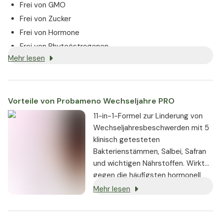
Frei von GMO
Frei von Zucker
Frei von Hormone
Frei von Phytoöstrogenen
Mehr lesen
Vegan
Apotheken-Qualität
Vorteile von Probameno Wechseljahre PRO
11-in-1-Formel zur Linderung von
Wechseljahresbeschwerden mit 5
klinisch getesteten
Bakterienstämmen, Salbei, Safran
und wichtigen Nährstoffen. Wirkt
gegen die häufigsten hormonell
bedingten Symptome der
Mehr lesen
Wechseljahre, einschließlich
Hitzewallungen, nächtliche