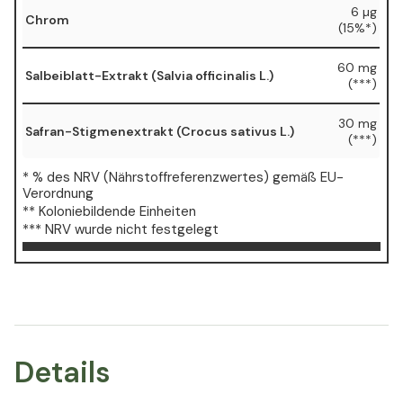
6 µg
Chrom
(15%*)
60 mg
Salbeiblatt-Extrakt (Salvia officinalis L.)
(***)
30 mg
Safran-Stigmenextrakt (Crocus sativus L.)
(***)
* % des NRV (Nährstoffreferenzwertes) gemäß EU-
Verordnung
** Koloniebildende Einheiten
*** NRV wurde nicht festgelegt
Details