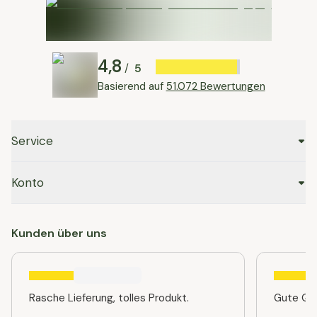
4,8
5
/
Basierend auf
51.072 Bewertungen
Service
Konto
Kunden über uns
Rasche Lieferung, tolles Produkt.
Gute Qua