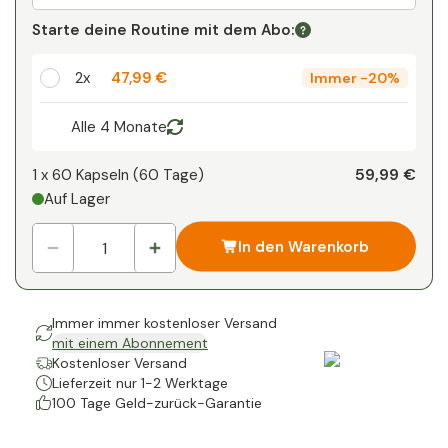
Ihr persönlicher Rabatt
Starte deine Routine mit dem Abo:
1
x
0,00 €
-
%
2x
47,99 €
Immer
-
20%
Alle 4 Monate
59,99 €
1 x
60 Kapseln
(
60
Tage
)
Auf Lager
In den Warenkorb
Immer immer kostenloser Versand
mit einem Abonnement
Kostenloser Versand
Lieferzeit nur 1-2 Werktage
100 Tage Geld-zurück-Garantie