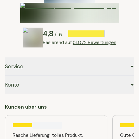
4,8
5
/
Basierend auf
51.072 Bewertungen
Service
Konto
Kunden über uns
Rasche Lieferung, tolles Produkt.
Gute Qua