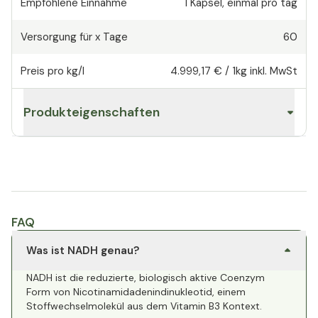
Empfohlene Einnahme
1
Kapsel
,
einmal pro tag
Versorgung für x Tage
60
Preis pro kg/l
4.999,17 €
/
1kg
inkl. MwSt
Produkteigenschaften
FAQ
Was ist NADH genau?
NADH ist die reduzierte, biologisch aktive Coenzym
Form von Nicotinamidadenindinukleotid, einem
Stoffwechselmolekül aus dem Vitamin B3 Kontext.