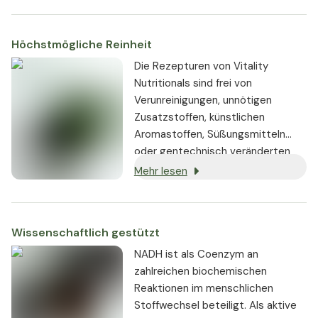
ständig geprüft.
Höchstmögliche Reinheit
Die Rezepturen von Vitality
Nutritionals sind frei von
Verunreinigungen, unnötigen
Zusatzstoffen, künstlichen
Aromastoffen, Süßungsmitteln
oder gentechnisch veränderten
Substanzen. Wo immer möglich,
Mehr lesen
werden vegane oder vegetarische
Zutaten verwendet.
Wissenschaftlich gestützt
NADH ist als Coenzym an
zahlreichen biochemischen
Reaktionen im menschlichen
Stoffwechsel beteiligt. Als aktive