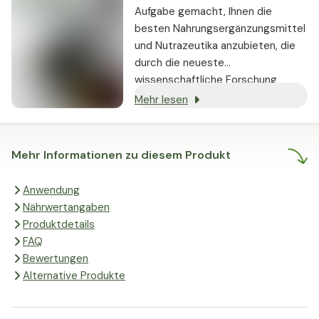
Aufgabe gemacht, Ihnen die
besten Nahrungsergänzungsmittel
und Nutrazeutika anzubieten, die
durch die neueste
wissenschaftliche Forschung
gestützt werden und nachweislich
Mehr lesen
echte Ergebnisse liefern.
Mehr Informationen zu diesem Produkt
Anwendung
Nährwertangaben
Produktdetails
FAQ
Bewertungen
Alternative Produkte