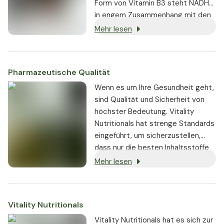
Form von Vitamin B3 steht NADH
in engem Zusammenhang mit den
bekannten Funktionen von Niacin.
Mehr lesen
Pharmazeutische Qualität
Wenn es um Ihre Gesundheit geht,
sind Qualität und Sicherheit von
höchster Bedeutung. Vitality
Nutritionals hat strenge Standards
eingeführt, um sicherzustellen,
dass nur die besten Inhaltsstoffe
von seriösen Lieferanten bezogen
Mehr lesen
und in den Produkten verwendet
werden:
Vitality Nutritionals
Vitality Nutritionals hat es sich zur