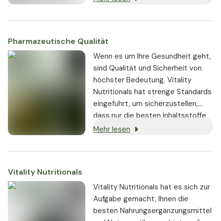
Pharmazeutische Qualität
Wenn es um Ihre Gesundheit geht,
sind Qualität und Sicherheit von
höchster Bedeutung. Vitality
Nutritionals hat strenge Standards
eingeführt, um sicherzustellen,
dass nur die besten Inhaltsstoffe
von seriösen Lieferanten bezogen
Mehr lesen
und in den Produkten verwendet
werden:
Vitality Nutritionals
Vitality Nutritionals hat es sich zur
Aufgabe gemacht, Ihnen die
besten Nahrungsergänzungsmittel