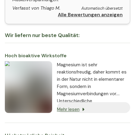
Verfasst von Thiago M.
Automatisch übersetzt
Alle Bewertungen anzeigen
Wir liefern nur beste Qualität:
Hoch bioaktive Wirkstoffe
Magnesium ist sehr
reaktionsfreudig, daher kommt es
in der Natur nicht in elementarer
Form, sondern in
Magnesiumverbindungen vor.
Unterschiedliche
Magnesiumverbindungen können
Mehr lesen
unterschiedlich schnell vom Körper
aufgenommen werden und
unterschiedlich lange im Körper