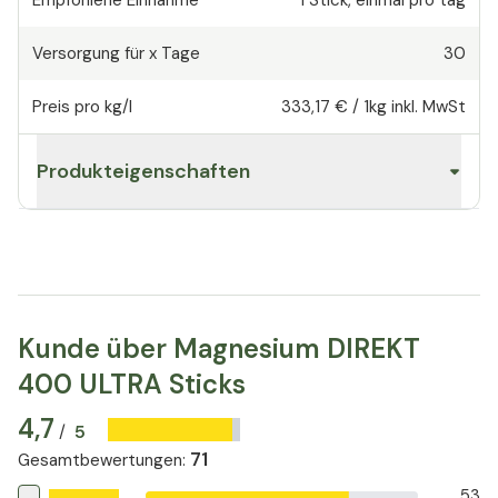
Empfohlene Einnahme
1
Stick
,
einmal pro tag
Versorgung für x Tage
30
Preis pro kg/l
333,17 €
/
1kg
inkl. MwSt
Produkteigenschaften
Kunde über Magnesium DIREKT
400 ULTRA Sticks
4,7
5
/
71
Gesamtbewertungen
:
53