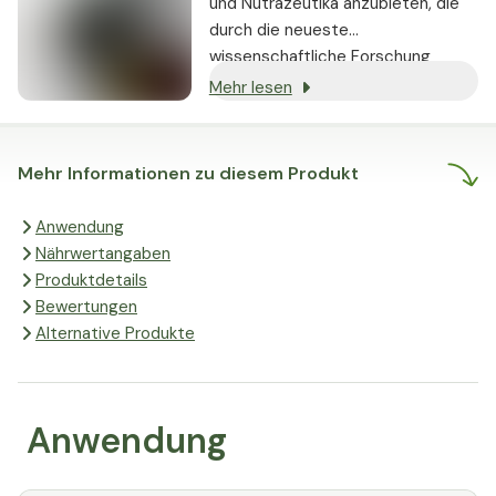
und Nutrazeutika anzubieten, die
durch die neueste
wissenschaftliche Forschung
gestützt werden und nachweislich
Mehr lesen
echte Ergebnisse liefern.
Mehr Informationen zu diesem Produkt
Anwendung
Nährwertangaben
Produktdetails
Bewertungen
Alternative Produkte
Anwendung