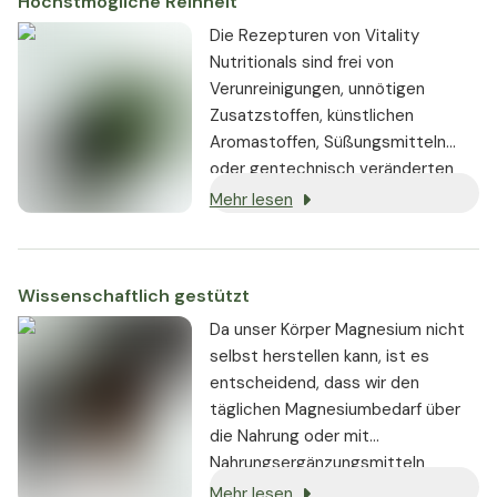
Höchstmögliche Reinheit
verbleiben.
Die Rezepturen von Vitality
Nutritionals sind frei von
Verunreinigungen, unnötigen
Zusatzstoffen, künstlichen
Aromastoffen, Süßungsmitteln
oder gentechnisch veränderten
Substanzen. Wo immer möglich,
Mehr lesen
werden vegane oder vegetarische
Zutaten verwendet.
Wissenschaftlich gestützt
Da unser Körper Magnesium nicht
selbst herstellen kann, ist es
entscheidend, dass wir den
täglichen Magnesiumbedarf über
die Nahrung oder mit
Nahrungsergänzungsmitteln
aufnehmen.
Mehr lesen