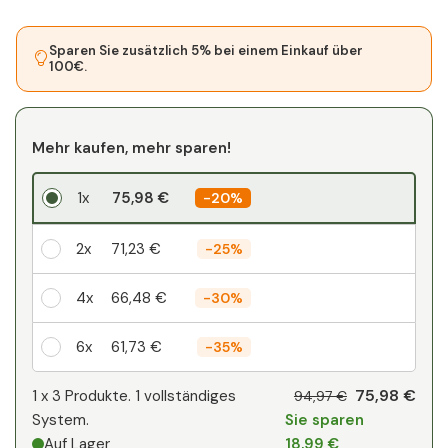
Sparen Sie zusätzlich 5% bei einem Einkauf über
100€.
Mehr kaufen, mehr sparen!
1x
75,98 €
-
20%
2x
71,23 €
-
25%
4x
66,48 €
-
30%
6x
61,73 €
-
35%
Ihr persönlicher Rabatt
75,98 €
1 x
3 Produkte. 1 vollständiges
94,97 €
System.
Sie sparen
1
x
0,00 €
-
%
Auf Lager
18,99 €