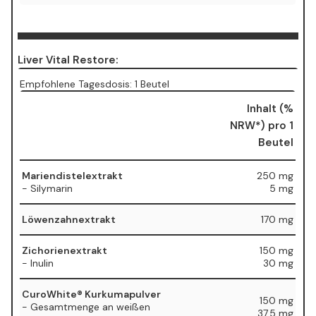
Liver Vital Restore:
Empfohlene Tagesdosis: 1 Beutel
Inhalt (%
NRW*) pro 1
Beutel
Mariendistelextrakt
250 mg
- Silymarin
5 mg
Löwenzahnextrakt
170 mg
Zichorienextrakt
150 mg
- Inulin
30 mg
CuroWhite® Kurkumapulver
150 mg
- Gesamtmenge an weißen
37,5 mg