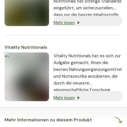
einem erfrischenden
Nutritionals hat strenge Standards
Zitronenbeutelgetränk, das einen
eingeführt, um sicherzustellen,
breiten Pflanzenstoffkomplex,
dass nur die besten Inhaltsstoffe
hochwertiges Vitamin C, Zink und
von seriösen Lieferanten bezogen
Mehr lesen
einen Multi-Enzym-Komplex liefert,
und in den Produkten verwendet
um Leber und Verdauungssystem
werden:
für die kommenden Stunden
Vitality Nutritionals
vorzubereiten. Gemeinsam bilden
sie eine vollständige
Vitality Nutritionals hat es sich zur
ernährungsphysiologische
Aufgabe gemacht, Ihnen die
Grundlage für die tägliche
besten Nahrungsergänzungsmittel
Leberunterstützung - mit Fokus
und Nutrazeutika anzubieten, die
auf zelluläre Nährstoffversorgung,
durch die neueste
verdauungsfördernde
wissenschaftliche Forschung
Mahlzeitenaktivierung und
gestützt werden und nachweislich
Mehr lesen
morgendliche
echte Ergebnisse liefern.
Stoffwechselvorbereitung in einer
koordinierten Routine.
Mehr Informationen zu diesem Produkt