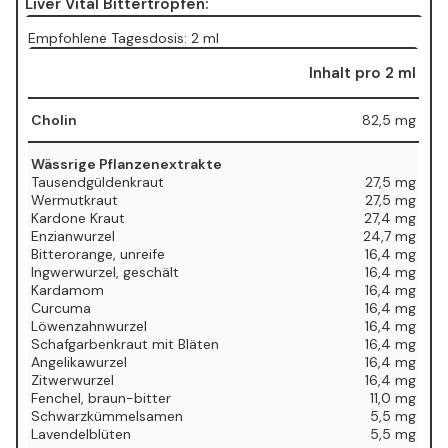
Liver Vital Bittertropfen:
Empfohlene Tagesdosis: 2 ml
Inhalt pro 2 ml
Cholin
82,5 mg
Wässrige Pflanzenextrakte
Tausendgüldenkraut
27,5 mg
Wermutkraut
27,5 mg
Kardone Kraut
27,4 mg
Enzianwurzel
24,7 mg
Bitterorange, unreife
16,4 mg
Ingwerwurzel, geschält
16,4 mg
Kardamom
16,4 mg
Curcuma
16,4 mg
Löwenzahnwurzel
16,4 mg
Schafgarbenkraut mit Bläten
16,4 mg
Angelikawurzel
16,4 mg
Zitwerwurzel
16,4 mg
Fenchel, braun-bitter
11,0 mg
Schwarzkümmelsamen
5,5 mg
Lavendelblüten
5,5 mg