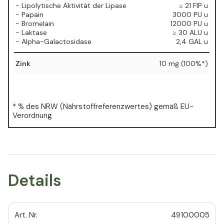
- Lipolytische Aktivität der Lipase
≥ 21 FIP u
- Papain
3000 PU u
- Bromelain
12000 PU u
- Laktase
≥ 30 ALU u
- Alpha-Galactosidase
2,4 GAL u
Zink
10 mg (100%*)
* % des NRW (Nährstoffreferenzwertes) gemäß EU-
Verordnung
Details
Art. Nr.
49100005