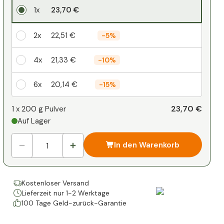
1x
23,70 €
2x
22,51 €
-
5%
4x
21,33 €
-
10%
6x
20,14 €
-
15%
Ihr persönlicher Rabatt
23,70 €
1 x
200 g Pulver
Auf Lager
1
x
0,00 €
-
%
In den Warenkorb
Kostenloser Versand
Lieferzeit nur 1-2 Werktage
100 Tage Geld-zurück-Garantie