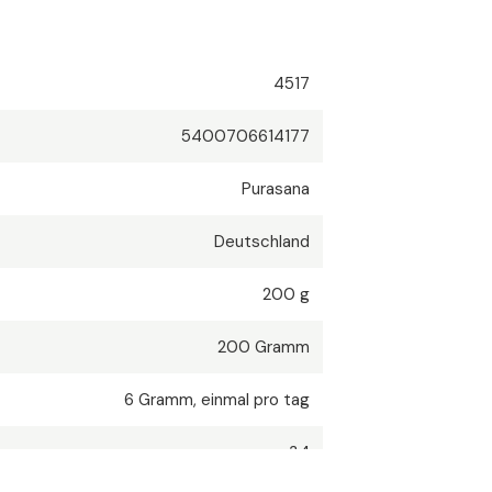
4517
5400706614177
Purasana
Deutschland
200 g
200
Gramm
6
Gramm
,
einmal pro tag
34