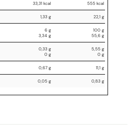
33,31 kcal
555 kcal
1,33 g
22,1 g
6 g
100 g
⁠3,34 g
⁠55,6 g
0,33 g
5,55 g
⁠0 g
⁠0 g
0,67 g
11,1 g
0,05 g
0,83 g