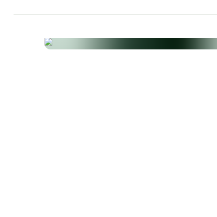
Preis pro kg/l
Produkteigenschaften
Milchfrei
Eifrei
Fischfrei
Ohne Farbs
Glutenfrei
Laktosefrei
Ohne künstl. Süß
Magnesiumstearatfrei
Ohne Mikrokr. Cellulo
Ohne Zuckeraustausch
Gentechnikfrei
Ohne Konservierung
Schalentierfrei
Soja
Vegetarisch
Weizenfrei
Hefefrei
He
Ohne Zusatzstoffe