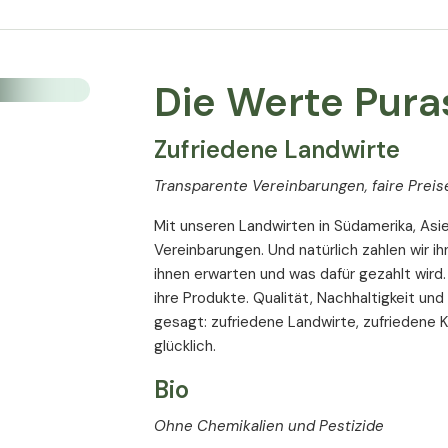
118,50 €
/
1kg
inkl. MwSt
Die Werte Pura
toffe
Fruktosefrei
Gelatinefrei
Zufriedene Landwirte
stoffe
Ohne Geschmackstoffe
se
Ohne Siliciumdioxid
Transparente Vereinbarungen, faire Preis
Nussfrei
Bio
Erdnussfrei
Mit unseren Landwirten in Südamerika, Asie
frei
Zuckerfrei
Vegan
Vereinbarungen. Und natürlich zahlen wir ihn
ihnen erwarten und was dafür gezahlt wird. 
rgestellt in Europa
ihre Produkte. Qualität, Nachhaltigkeit und
gesagt: zufriedene Landwirte, zufriedene
glücklich.
Bio
Ohne Chemikalien und Pestizide