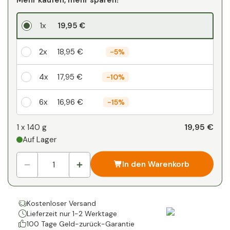
1x
19,95 €
2x
18,95 €
-
5%
4x
17,95 €
-
10%
6x
16,96 €
-
15%
Ihr persönlicher Rabatt
19,95 €
1 x
140 g
Auf Lager
1
x
0,00 €
-
%
In den Warenkorb
Kostenloser Versand
Lieferzeit nur 1-2 Werktage
100 Tage Geld-zurück-Garantie