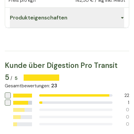
Preis pro kg/l
142,50 €
/
1kg
inkl. MwSt
Produkteigenschaften
Kunde über Digestion Pro Transit
5
5
/
23
Gesamtbewertungen
:
22
1
0
0
0