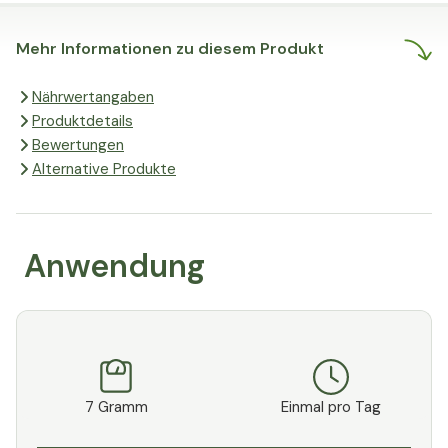
Bauern, desto besser sind ihre
Produkte. Qualität, Nachhaltigkeit
Mehr Informationen zu diesem Produkt
und fairer Handel gehen auf diese
Art Hand in Hand. Kurz gesagt:
Nährwertangaben
zufriedene Landwirte, zufriedene
Produktdetails
Kunden. Und das macht dann
Bewertungen
wiederum uns glücklich.
Alternative Produkte
Anwendung
7 Gramm
Einmal pro Tag