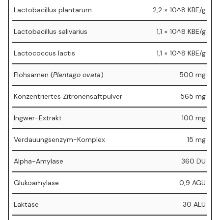
Lactobacillus plantarum
2,2 × 10^8 KBE/g
Lactobacillus salivarius
1,1 × 10^8 KBE/g
Lactococcus lactis
1,1 × 10^8 KBE/g
Flohsamen (
Plantago ovata
)
500 mg
Konzentriertes Zitronensaftpulver
565 mg
Ingwer-Extrakt
100 mg
Verdauungsenzym-Komplex
15 mg
Alpha-Amylase
360 DU
Glukoamylase
0,9 AGU
Laktase
30 ALU