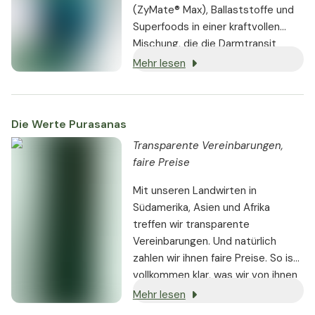
(ZyMate® Max), Ballaststoffe und
Superfoods in einer kraftvollen
Mischung, die die Darmtransit
unterstützt.
Mehr lesen
Die Werte Purasanas
Transparente Vereinbarungen,
faire Preise
Mit unseren Landwirten in
Südamerika, Asien und Afrika
treffen wir transparente
Vereinbarungen. Und natürlich
zahlen wir ihnen faire Preise. So ist
vollkommen klar, was wir von ihnen
erwarten und was dafür gezahlt
Mehr lesen
wird. Es gilt: Je glücklicher die