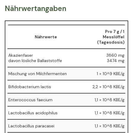
Nährwertangaben
Pro 7 g / 1
Nährwerte
Messlöffel
(Tagesdosis)
Akazienfaser
3860 mg
⁠davon lösliche Ballaststoffe
⁠3474 mg
Mischung von Milchfermenten
1 × 10^9 KBE/g
Bifidobacterium lactis
2,2 × 10^8 KBE/g
Enterococcus faecium
1,1 × 10^8 KBE/g
Lactobacillus acidophilus
1,1 × 10^8 KBE/g
Lactobacillus paracasei
1,1 × 10^8 KBE/g