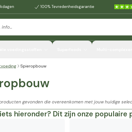
erkdagen
100% Tevredenheidsgarantie
ële voedingsstoffen
Superfoods
Multi-complexe
tvoeding
Spieropbouw
eropbouw
n producten gevonden die overeenkomen met jouw huidige selec
 iets hieronder? Dit zijn onze populaire