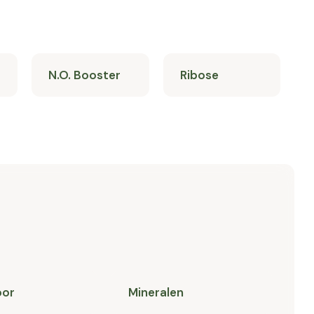
N.O. Booster
Ribose
oor
Mineralen
O