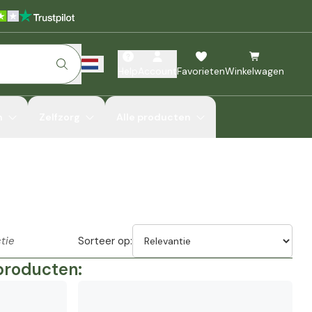
Help
Account
Favorieten
Winkelwagen
n
Zelfzorg
Alle producten
tie
Sorteer op:
 producten: