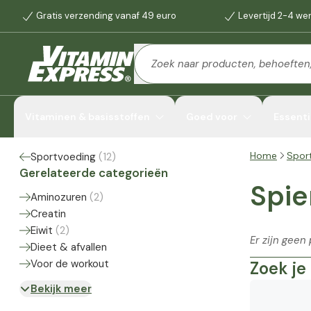
Gratis verzending vanaf 49 euro
Levertijd 2-4 w
Vitaminen & basisstoffen
Goed voor
Essenti
Home
Spor
Sportvoeding
(
12
)
Gerelateerde categorieën
Spi
Aminozuren
(
2
)
Creatin
Eiwit
(
2
)
Er zijn gee
Dieet & afvallen
Voor de workout
Zoek je
Bekijk meer