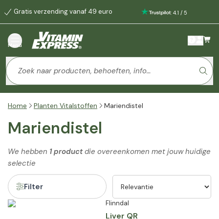
Gratis verzending vanaf 49 euro
:
4.1
/
5
Menu
Home
Planten Vitalstoffen
Mariendistel
Mariendistel
We hebben
1 product
die overeenkomen met jouw huidige
selectie
Filter
Flinndal
Liver QR