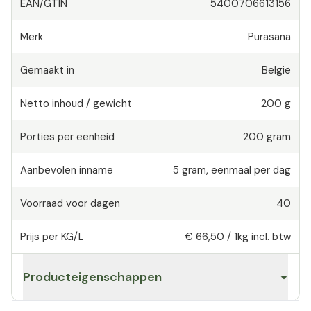
EAN/GTIN
5400706613156
Merk
Purasana
Gemaakt in
België
Netto inhoud / gewicht
200 g
Porties per eenheid
200
gram
Aanbevolen inname
5
gram
,
eenmaal per dag
Voorraad voor dagen
40
Prijs per KG/L
€ 66,50
/
1kg
incl. btw
Producteigenschappen