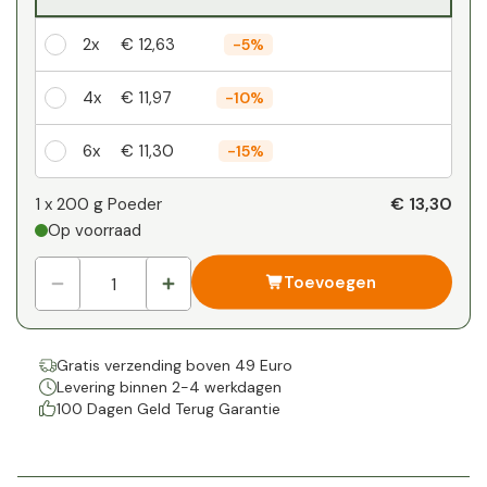
2x
€ 12,63
-
5%
4x
€ 11,97
-
10%
6x
€ 11,30
-
15%
Je persoonlijke korting
€ 13,30
1 x
200 g Poeder
Op voorraad
1
x
€ 0,00
-
%
Toevoegen
Gratis verzending boven 49 Euro
Levering binnen 2-4 werkdagen
100 Dagen Geld Terug Garantie