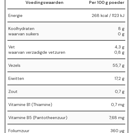
Voedingswaarden
Per 100 g poeder
Energie
268 kcal / 1123 kJ
Koolhydraten
8 g
⁠waarvan suikers
⁠0 g
Vet
4,3 g
⁠waarvan verzadigde vetzuren
⁠0,8 g
Vezels
55,7 g
Eiwitten
17,2 g
Zout
0,7 g
Vitamine B1 (Thiamine)
0,7 mg
Vitamine B5 (Pantotheenzuur)
7,68 mg
Foliumzuur
360 µg