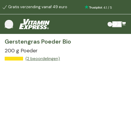
Gratis verzending vanaf 49 euro
:
4.1
/
5
Menu
Gerstengras Poeder Bio
200 g Poeder
(2 beoordelingen)