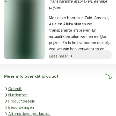
Transparante afspraken, eerlijke
prijzen
Met onze boeren in Zuid-Amerika,
Azië en Afrika sluiten we
transparante afspraken. En
natuurlijk betalen we hen eerlijke
prijzen. Zo is het volkomen duidelijk
wat we van hen verwachten en
wat daarvoor betaald wordt. Het
Lees meer
geldt: Hoe gelukkiger de boeren,
hoe beter hun producten.
Kwaliteit, duurzaamheid en eerlijke
Meer info over dit product
handel gaan op deze manier hand
in hand. Kortom: tevreden boeren,
Gebruik
tevreden klanten. En dat maakt
Nutriënten
ons dan weer gelukkig.
Productdetails
Beoordelingen
Alternatieve producten