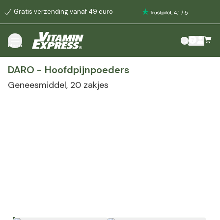
Gratis verzending vanaf 49 euro
:
4.1
/
5
Menu
DARO - Hoofdpijnpoeders
Geneesmiddel,
20 zakjes