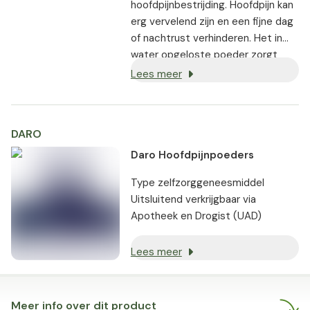
hoofdpijnbestrijding. Hoofdpijn kan
erg vervelend zijn en een fijne dag
of nachtrust verhinderen. Het in
water opgeloste poeder zorgt
voor een snelle opname in het
Lees meer
lichaam. De hoofdpijnpoeders
bevatten 3 werkzame stoffen:
paracetamol, propyfenazon, en
DARO
coffeïne.
Daro Hoofdpijnpoeders
Type zelfzorggeneesmiddel
Uitsluitend verkrijgbaar via
Apotheek en Drogist (UAD)
Lees meer
Meer info over dit product