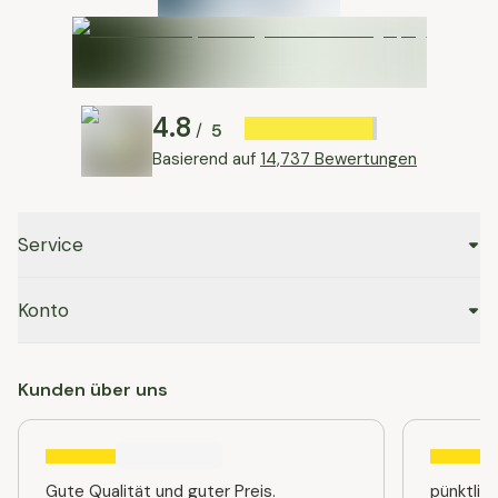
4.8
5
/
Basierend auf
14,737 Bewertungen
Service
Konto
Kunden über uns
Gute Qualität und guter Preis.
pünktlic