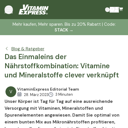
Die Kombination von Vitaminen und Mineralien:
Menü
Darum lohnt es sich
Mineralstoff-Kombinationen: Was gibt es zu beachten?
Mehr kaufen, Mehr sparen. Bis zu 20% Rabatt | Code:
STACK
→
Clevere Kombination für Ihre Gesundheit: Alle wichtigen
Vitamine mit nur einer Einnahme
Blog & Ratgeber
Das Einmaleins der
Nährstoffkombination: Vitamine
und Mineralstoffe clever verknüpft
VitaminExpress Editorial Team
V
3 Minuten
28. März 2023
Unser Körper ist Tag für Tag auf eine ausreichende
Versorgung mit Vitaminen, Mineralstoffen und
Spurenelementen angewiesen. Damit Sie optimal von
einem bunten Mix aus Mikronährstoffen profitieren,