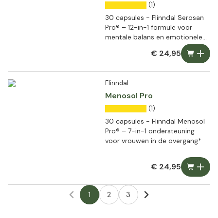
(1)
30 capsules - Flinndal Serosan
Pro® – 12-in-1 formule voor
mentale balans en emotionele
veerkracht*
€ 24,95
Flinndal
Menosol Pro
(1)
30 capsules - Flinndal Menosol
Pro® – 7-in-1 ondersteuning
voor vrouwen in de overgang*
€ 24,95
1
2
3