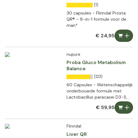
(1)
30 capsules - Flinndal Prosta
QR® – 8-in-1 formule voor de
man*
€ 24,95
nupure
Proba Gluco Metabolism
Balance
(123)
60 Capsules - Wetenschappelijk
onderbouwde formule met
Lactobacillus paracasei D3-5,
Reducose®, Berberine, Chroom
€ 59,95
en Cichorei
Flinndal
Liver QR