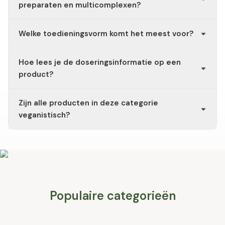
zoals magnesium, zink, calcium, ijzer of jodium.
preparaten en multicomplexen?
Enkelvoudige preparaten bevatten doorgaans een
Welke toedieningsvorm komt het meest voor?
werkzame stof in een hogere dosering. Multicomplexen
combineren meerdere vitamines en/of mineralen in één
Capsules en tabletten zijn de meest voorkomende
product, meestal in een lagere individuele dosering per
Hoe lees je de doseringsinformatie op een
vormen in deze categorie. Poeders en druppels worden
stof.
vooral aangeboden als een flexibele dosering gewenst
product?
is.
De dosering wordt meestal aangegeven per aanbevolen
Zijn alle producten in deze categorie
dagelijkse portie (bijvoorbeeld: "1 capsule per dag komt
overeen met X mg/µg"). De eenheden verschillen per
veganistisch?
stof: mg (magnesium, vitamine C), µg (vitamine D,
jodium, selenium) of IE/internationale eenheden (vaak bij
Niet allemaal. Met de filterfunctie op de categoriepagina
vitamine D).
kun je gericht zoeken naar veganistische of biologisch
gecertificeerde producten.
Populaire categorieën