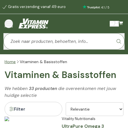
Gratis verzending vanaf 49 euro
:
4.1
/
5
Menu
Home
Vitaminen & Basisstoffen
Vitaminen & Basisstoffen
We hebben
33 producten
die overeenkomen met jouw
huidige selectie
Filter
Vitality Nutritionals
UltraPure Omega 3