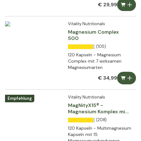
€ 29,99
Vitality Nutritionals
Magnesium Complex
500
(105)
120 Kapseln - Magnesium
Complex mit 7 wirksamen
Magnesiumarten
€ 34,99
Vitality Nutritionals
Empfehlung
MagNityX15® -
Magnesium Komplex mit
15 Verbindungen
(208)
120 Kapseln - Multimagnesium
Kapseln mit 15
Magnesiumverbindungen