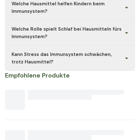
Welche Hausmittel helfen Kindern beim
Honig oder Kräutertees mit Thymian und Salbei stärken
das
Immunsystem
und beruhigen die Atemwege.
Immunsystem?
Bei Kindern stärken frische Luft, viel Schlaf, Obst,
Welche Rolle spielt Schlaf bei Hausmitteln fürs
Gemüse und lauwarme Kräutertees das
Immunsystem
.
Honig (ab einem Jahr) und Beeren sind ebenfalls gute
Immunsystem?
natürliche Unterstützer.
Schlaf ist eines der wichtigsten „Hausmittel“. Während
Kann Stress das Immunsystem schwächen,
des Schlafs regeneriert sich das
Immunsystem
und
produziert Abwehrzellen. Zu wenig Schlaf schwächt die
trotz Hausmittel?
Immunabwehr spürbar.
Ja. Auch wenn man viele
Hausmittel fürs
Empfohlene Produkte
Immunsystem
nutzt, kann dauerhafter Stress die
Abwehrkräfte reduzieren. Entspannung, Bewegung und
Pausen sind deshalb genauso wichtig wie Ernährung
oder Vitamine.