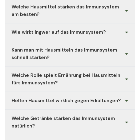
Welche Hausmittel stärken das Immunsystem
am besten?
Beliebte
Hausmittel fürs Immunsystem
sind Ingwer,
Wie wirkt Ingwer auf das Immunsystem?
Zitrone, Knoblauch, Honig und Kurkuma. Auch
regelmäßige Bewegung, frische Luft und ausreichend
Ingwer regt die Durchblutung an, wirkt
Schlaf gehören zu den wichtigsten natürlichen
Kann man mit Hausmitteln das Immunsystem
entzündungshemmend und antibakteriell. Ein warmer
Immunboostern.
Ingwertee ist eines der einfachsten und effektivsten
schnell stärken?
Hausmittel fürs Immunsystem
– besonders in der
Erkältungszeit.
Das
Immunsystem
lässt sich nicht über Nacht
Welche Rolle spielt Ernährung bei Hausmitteln
aufbauen, aber Hausmittel wie Vitamin-C-reiche
Lebensmittel, viel Wasser, Bewegung und ausreichend
fürs Immunsystem?
Schlaf können innerhalb weniger Tage einen spürbaren
Unterschied machen.
Eine vitaminreiche Ernährung ist die Basis. Lebensmittel
Helfen Hausmittel wirklich gegen Erkältungen?
wie Zitrusfrüchte, Brokkoli, Spinat, Nüsse und Joghurt
unterstützen das
Immunsystem
und helfen,
Ja, viele
Hausmittel fürs Immunsystem
können
Entzündungen zu reduzieren.
Welche Getränke stärken das Immunsystem
Symptome lindern und die Heilung beschleunigen.
Hühnersuppe, Inhalation mit Kamille und ausreichend
natürlich?
Flüssigkeit sind klassische und bewährte Hausmittel.
Warme Getränke wie Ingwertee, Zitronenwasser mit