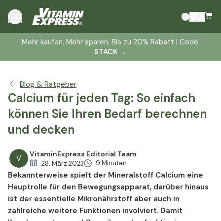
Der Calcium Tagesbedarf wird primär vom Alter
Menü
beeinflusst
Weitere Einflussfaktoren auf den individuellen Bedarf an
Mehr kaufen, Mehr sparen. Bis zu 20% Rabatt | Code:
STACK
→
Calcium
Wichtige Calcium-Lieferanten: Diese Dosis steckt in
Lebensmitteln
Blog & Ratgeber
Tipps zur Deckung des Tagesbedarfs an Calcium
Calcium für jeden Tag: So einfach
Häufig gestellte Fragen zum Thema (FAQ)
können Sie Ihren Bedarf berechnen
und decken
VitaminExpress Editorial Team
V
9 Minuten
28. März 2023
Bekannterweise spielt der Mineralstoff Calcium eine
Hauptrolle für den Bewegungsapparat, darüber hinaus
ist der essentielle Mikronährstoff aber auch in
zahlreiche weitere Funktionen involviert.
Damit