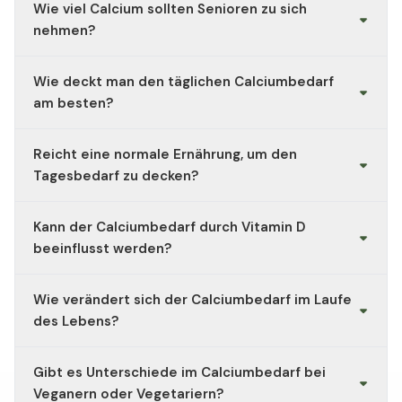
Wie viel Calcium sollten Senioren zu sich
7–9 Jahre: ca. 900 mg
nehmen?
10–19 Jahre: ca. 1.200 mgWegen des Wachstums ist
der Bedarf in der Jugend am höchsten.
Ab etwa 65 Jahren wird
1.000–1.200 mg pro Tag
Wie deckt man den täglichen Calciumbedarf
empfohlen, um Knochenschwund vorzubeugen.
am besten?
Durch calciumreiche Lebensmittel wie Milchprodukte,
Reicht eine normale Ernährung, um den
grünes Gemüse, calciumhaltiges Mineralwasser oder
angereicherte pflanzliche Alternativen.
Tagesbedarf zu decken?
Ja, meist schon. Nur bei bestimmten Ernährungsformen
Kann der Calciumbedarf durch Vitamin D
oder Erkrankungen kann eine Ergänzung sinnvoll sein.
beeinflusst werden?
Ja. Ohne ausreichend Vitamin D kann der Körper
Wie verändert sich der Calciumbedarf im Laufe
Calcium schlechter aufnehmen, selbst wenn genug
zugeführt wird.
des Lebens?
Er ist in der Jugend und im Alter höher, bleibt im
Gibt es Unterschiede im Calciumbedarf bei
Erwachsenenalter aber relativ konstant bei etwa 1.000
mg täglich.
Veganern oder Vegetariern?