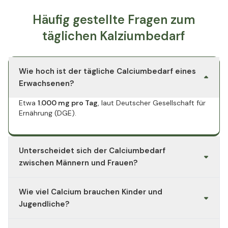
Häufig gestellte Fragen zum
täglichen Kalziumbedarf
Wie hoch ist der tägliche Calciumbedarf eines
Erwachsenen?
Etwa
1.000 mg pro Tag
, laut Deutscher Gesellschaft für
Ernährung (DGE).
Unterscheidet sich der Calciumbedarf
zwischen Männern und Frauen?
Nein, für beide gilt derselbe Richtwert:
1.000 mg täglich
.
Wie viel Calcium brauchen Kinder und
Nur in Schwangerschaft oder Stillzeit kann der Bedarf
leicht steigen.
Jugendliche?
1–4 Jahre: ca. 600 mg