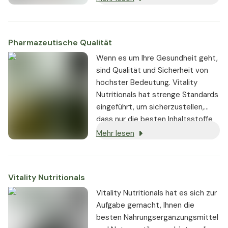
geistige Höchstleistungen
erbringen kann.
Pharmazeutische Qualität
Wenn es um Ihre Gesundheit geht,
sind Qualität und Sicherheit von
höchster Bedeutung. Vitality
Nutritionals hat strenge Standards
eingeführt, um sicherzustellen,
dass nur die besten Inhaltsstoffe
von seriösen Lieferanten bezogen
Mehr lesen
und in den Produkten verwendet
werden:
Vitality Nutritionals
Vitality Nutritionals hat es sich zur
Aufgabe gemacht, Ihnen die
besten Nahrungsergänzungsmittel