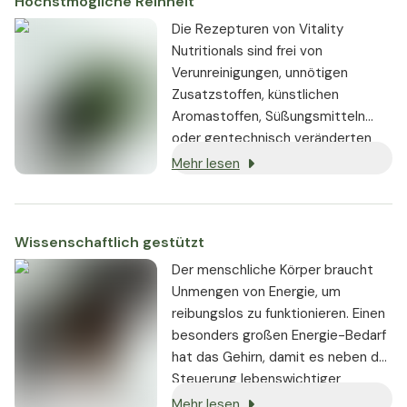
Höchstmögliche Reinheit
Die Rezepturen von Vitality
Nutritionals sind frei von
Verunreinigungen, unnötigen
Zusatzstoffen, künstlichen
Aromastoffen, Süßungsmitteln
oder gentechnisch veränderten
Substanzen. Wo immer möglich,
Mehr lesen
werden vegane oder vegetarische
Zutaten verwendet.
Wissenschaftlich gestützt
Der menschliche Körper braucht
Unmengen von Energie, um
reibungslos zu funktionieren. Einen
besonders großen Energie-Bedarf
hat das Gehirn, damit es neben der
Steuerung lebenswichtiger
Körperfunktionen auch noch
Mehr lesen