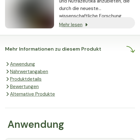
und Nutrazeutika anzubieten, die
durch die neueste
wissenschaftliche Forschung
gestützt werden und nachweislich
Mehr lesen
echte Ergebnisse liefern.
Mehr Informationen zu diesem Produkt
Anwendung
Nährwertangaben
Produktdetails
Bewertungen
Alternative Produkte
Anwendung