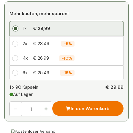
Mehr kaufen, mehr sparen!
1x
€ 29,99
2x
€ 28,49
-
5%
4x
€ 26,99
-
10%
6x
€ 25,49
-
15%
Ihr persönlicher Rabatt
€ 29,99
1 x
90 Kapseln
Auf Lager
1
x
€ 0,00
-
%
In den Warenkorb
Kostenloser Versand