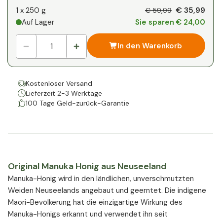
Ihr persönlicher Rabatt
€ 35,99
1 x
250 g
€ 59,99
Auf Lager
Sie sparen € 24,00
1
x
€ 0,00
-
%
In den Warenkorb
Kostenloser Versand
Lieferzeit 2-3 Werktage
100 Tage Geld-zurück-Garantie
Original Manuka Honig aus Neuseeland
Manuka-Honig wird in den ländlichen, unverschmutzten
Weiden Neuseelands angebaut und geerntet. Die indigene
Maori-Bevölkerung hat die einzigartige Wirkung des
Manuka-Honigs erkannt und verwendet ihn seit