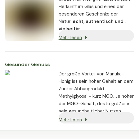
Herkunft im Glas und eines der
besonderen Geschenke der
Natur:
echt, authentisch und
vielseitig.
Mehr lesen
Gesunder Genuss
Der große Vorteil von Manuka-
Honig ist sein hoher Gehalt an dem
Zucker Abbauprodukt
Methylglyoxal - kurz MGO. Je höher
der MGO-Gehalt, desto größer ist
sein gesundheitlicher Nutzen.
Manuka-Honig unterscheidet sich
Mehr lesen
daher deutlich von
konventionellem Honig, der diese