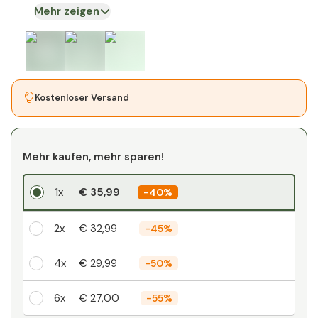
Mehr zeigen
Kostenloser Versand
Mehr kaufen, mehr sparen!
1x
€ 35,99
-
40%
2x
€ 32,99
-
45%
4x
€ 29,99
-
50%
6x
€ 27,00
-
55%