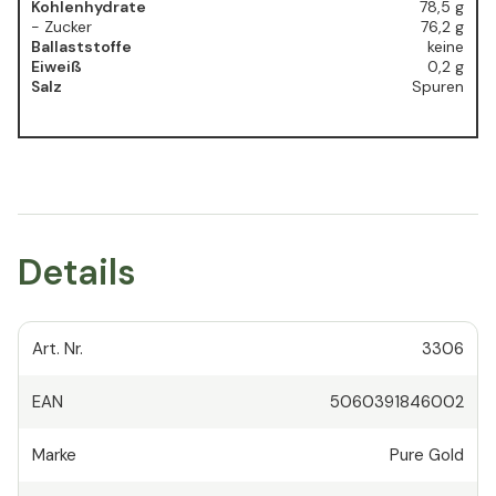
Kohlenhydrate
78,5 g
- Zucker
76,2 g
Ballaststoffe
keine
Eiweiß
0,2 g
Salz
Spuren
Details
Art. Nr.
3306
EAN
5060391846002
Marke
Pure Gold