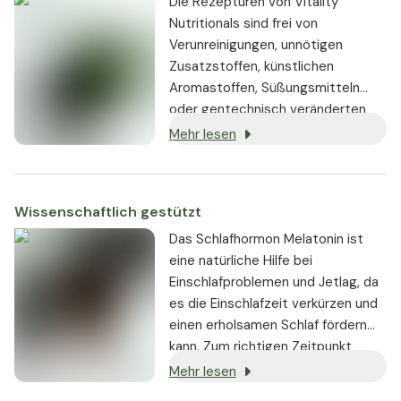
Die Rezepturen von Vitality
Nutritionals sind frei von
Verunreinigungen, unnötigen
Zusatzstoffen, künstlichen
Aromastoffen, Süßungsmitteln
oder gentechnisch veränderten
Substanzen. Wo immer möglich,
Mehr lesen
werden vegane oder vegetarische
Zutaten verwendet.
Wissenschaftlich gestützt
Das Schlafhormon Melatonin ist
eine natürliche Hilfe bei
Einschlafproblemen und Jetlag, da
es die Einschlafzeit verkürzen und
einen erholsamen Schlaf fördern
kann. Zum richtigen Zeitpunkt
eingenommen, kann Melatonin
Mehr lesen
aufgrund des geregelten Schlaf-