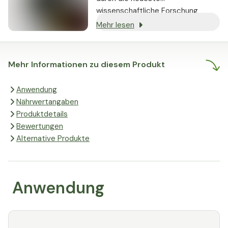
wissenschaftliche Forschung
gestützt werden und nachweislich
Mehr lesen
echte Ergebnisse liefern.
Mehr Informationen zu diesem Produkt
Anwendung
Nährwertangaben
Produktdetails
Bewertungen
Alternative Produkte
Anwendung