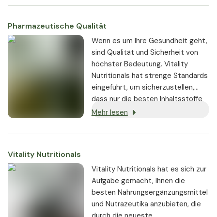
Wach-Rhythmus die
Schlafbereitschaft verstärken und
Pharmazeutische Qualität
einen tieferen und längeren Schlaf
unterstützen.
Wenn es um Ihre Gesundheit geht,
sind Qualität und Sicherheit von
höchster Bedeutung. Vitality
Nutritionals hat strenge Standards
eingeführt, um sicherzustellen,
dass nur die besten Inhaltsstoffe
von seriösen Lieferanten bezogen
Mehr lesen
und in den Produkten verwendet
werden:
Vitality Nutritionals
Vitality Nutritionals hat es sich zur
Aufgabe gemacht, Ihnen die
besten Nahrungsergänzungsmittel
und Nutrazeutika anzubieten, die
durch die neueste