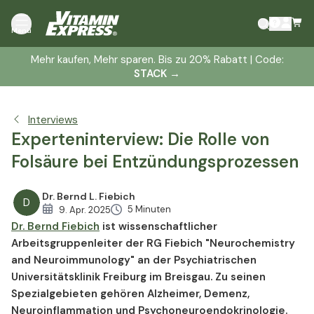
Dr. Bernd Fiebich im Interview
Menü
Bedeutung von Folsäure für entzündliche Prozesse
Mehr kaufen, Mehr sparen. Bis zu 20% Rabatt | Code:
Jüngste Forschungsergebnisse und laufende Projekte
STACK
→
Ernährung und Folsäure-Spiegel: Auswirkungen auf
Entzündungsprozesse und Immunfunktion
Wie Menschen von Folsäure profitieren können
Interviews
Experteninterview: Die Rolle von
Entzündliche Gesundheit verbessern, Immunsystem
unterstützen
Folsäure bei Entzündungsprozessen
Dr. Bernd L. Fiebich
D
5 Minuten
9. Apr. 2025
Dr. Bernd Fiebich
ist wissenschaftlicher
Arbeitsgruppenleiter der RG Fiebich "Neurochemistry
and Neuroimmunology" an der Psychiatrischen
Universitätsklinik Freiburg im Breisgau. Zu seinen
Spezialgebieten gehören Alzheimer, Demenz,
Neuroinflammation und Psychoneuroendokrinologie.