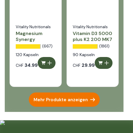
Vitality Nutritionals
Vitality Nutritionals
V
Magnesium
Vitamin D3 5000
V
Synergy
plus K2 200 MK7
1
2
(667)
(1861)
120 Kapseln
90 Kapseln
9
34.99
29.99
CHF
CHF
C
Mehr Produkte anzeigen