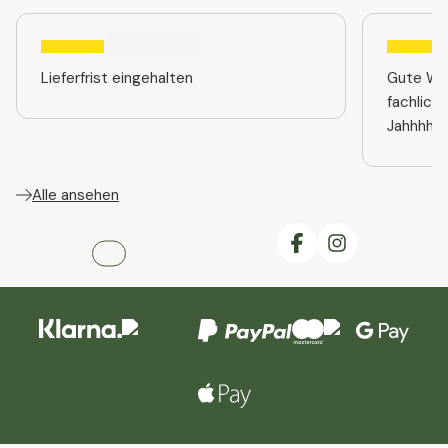
Lieferfrist eingehalten
Gute Web
fachlich
Jahhhhre
Alle ansehen