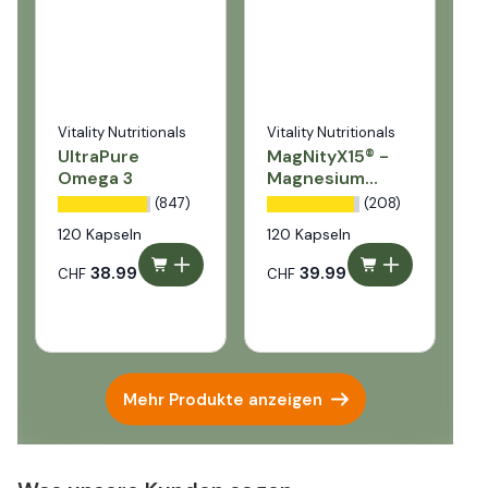
Vitality Nutritionals
Vitality Nutritionals
V
UltraPure
MagNityX15® -
M
Omega 3
Magnesium
S
Komplex mit 15
(847)
(208)
Verbindungen
120 Kapseln
120 Kapseln
1
38.99
39.99
CHF
CHF
C
Mehr Produkte anzeigen