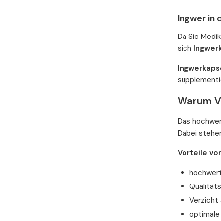
Ingwer in 
Da Sie Medik
sich
Ingwerk
Ingwerkaps
supplementie
Warum Vi
Das hochwert
Dabei stehen
Vorteile vo
hochwert
Qualität
Verzicht
optimale