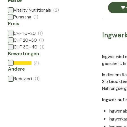
Marke
Vitality Nutritionals
(2)
Purasana
(1)
Preis
CHF 10–20
(1)
Ingwerk
CHF 20–30
(1)
CHF 30–40
(1)
Bewertungen
Ingwer wird 
(3)
gesichert. I
Andere
In diesem Ra
Reduziert
(1)
Sie
bioakti
Nahrungsergä
Ingwer auf e
Ingwer al
Ingwerka