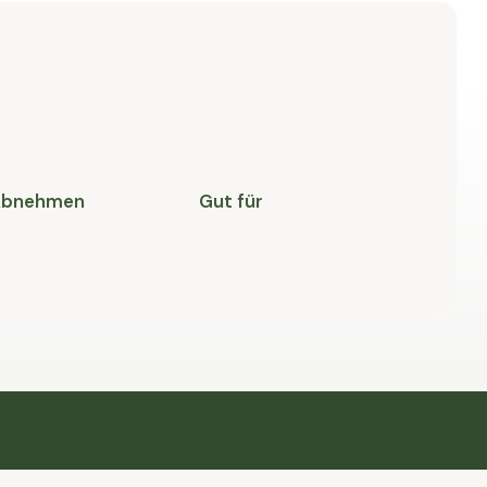
 Abnehmen
Gut für
M