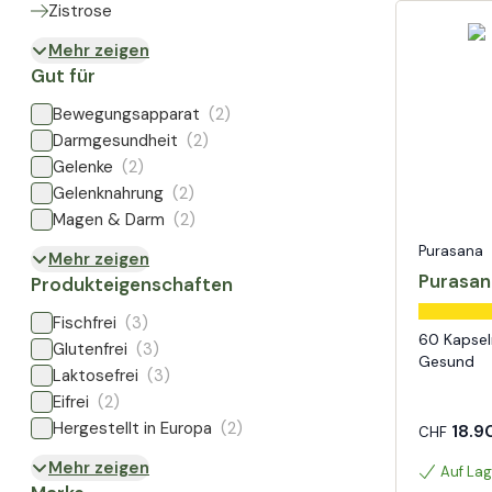
Zistrose
Mehr zeigen
Gut für
Bewegungsapparat
(2)
Darmgesundheit
(2)
Gelenke
(2)
Gelenknahrung
(2)
Magen & Darm
(2)
Purasana
Mehr zeigen
Purasan
Produkteigenschaften
Fischfrei
(3)
60 Kapseln - Ingwer - Schar
Glutenfrei
(3)
Gesund
Laktosefrei
(3)
Eifrei
(2)
Hergestellt in Europa
(2)
18.9
CHF
Mehr zeigen
Auf Lag