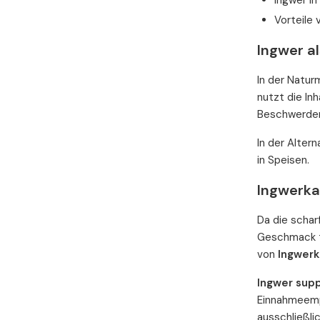
Ingwer in
Vorteile
Ingwer al
In der Natur
nutzt die Inh
Beschwerden
In der Alter
in Speisen.
Ingwerka
Da die schar
Geschmack tr
von
Ingwerk
Ingwer sup
Einnahmeempf
ausschließli