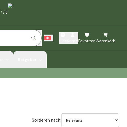
.7
/
5
Hilfe
Konto
Favoriten
Warenkorb
hr
Ratgeber
Sortieren nach: