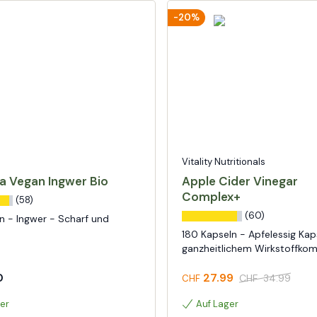
-20%
Vitality Nutritionals
a Vegan Ingwer Bio
Apple Cider Vinegar
Complex+
(58)
(60)
f und
180 Kapseln - Apfelessig Kap
ganzheitlichem Wirkstoffkom
0
27.99
CHF
34.99
CHF
er
Auf Lager