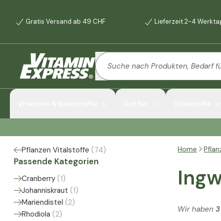
Gratis Versand ab 49 CHF
Lieferzeit 2-4 Werkt
Vitamine & Basisstoffe
Gut für
Vitalstoffe
Home
Pflan
Pflanzen Vitalstoffe
(
74
)
Passende Kategorien
Ingw
Cranberry
(
1
)
Johanniskraut
(
1
)
Mariendistel
(
2
)
Wir haben
3
Rhodiola
(
2
)