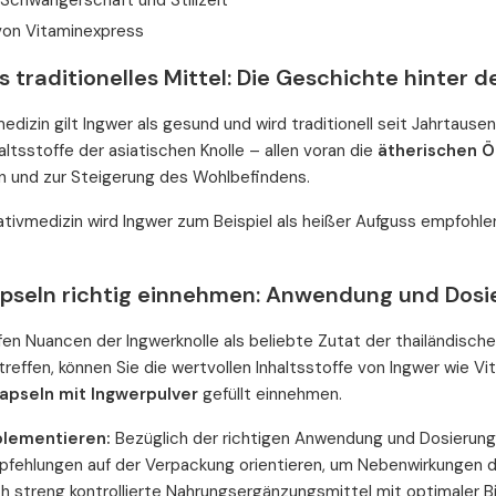
 Schwangerschaft und Stillzeit
 von Vitaminexpress
s traditionelles Mittel: Die Geschichte hinter 
medizin gilt Ingwer als gesund und wird traditionell seit Jahrtaus
altsstoffe der asiatischen Knolle – allen voran die
ätherischen Ö
 und zur Steigerung des Wohlbefindens.
nativmedizin wird Ingwer zum Beispiel als heißer Aufguss empfohlen
pseln richtig einnehmen: Anwendung und Dosi
fen Nuancen der Ingwerknolle als beliebte Zutat der thailändische
effen, können Sie die wertvollen Inhaltsstoffe von Ingwer wie Vi
apseln mit Ingwerpulver
gefüllt einnehmen.
plementieren:
Bezüglich der richtigen Anwendung und Dosierung 
ehlungen auf der Verpackung orientieren, um Nebenwirkungen du
ch streng kontrollierte Nahrungsergänzungsmittel mit optimaler B