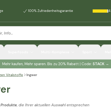
age
100% Zufriedenheitsgarantie
4
Superfoods
Multi-Komplexe
Sport
Me
Mehr kaufen, Mehr sparen. Bis zu 20% Rabatt | Code:
STACK
→
zen Vitalstoffe
Ingwer
er
 Produkte
, die Ihrer aktuellen Auswahl entsprechen