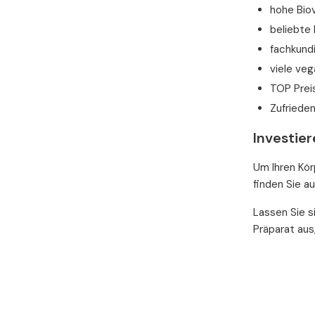
hohe Bio
beliebte
fachkund
viele ve
TOP Prei
Zufriede
Investier
Um Ihren Kör
finden Sie a
Lassen Sie 
Präparat aus