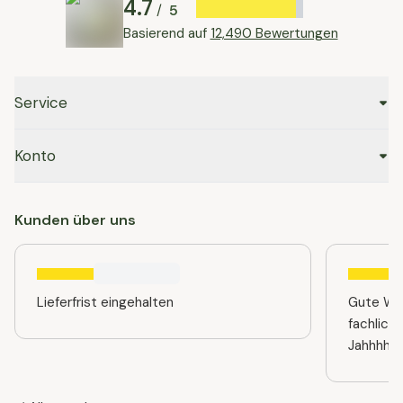
4.7
5
/
Basierend auf
12,490 Bewertungen
Service
Konto
Kunden über uns
Lieferfrist eingehalten
Gute Web
fachlich
Jahhhhre