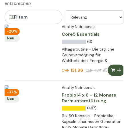
entsprechen
Filtern
Vitality Nutritionals
-20%
Core5 Essentials
Neu
(0)
Alltagsroutine - Die tägliche
Grundversorgung für
Wohlbefinden, Energie &
Leistungsfähigkeit
131.96
CHF
164.95
CHF
Vitality Nutritionals
-37%
Probio14 x 6 - 12 Monate
Neu
Darmunterstützung
(487)
6 x 60 Kapseln - Probiotika-
Kapseln einer neuen Generation
für 12 Monate Darmflora-