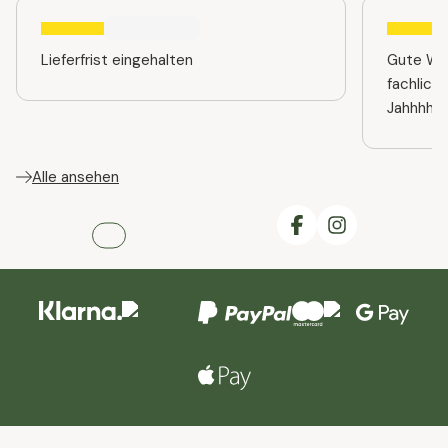
Lieferfrist eingehalten
Gute Web
fachlich
Jahhhhre
Alle ansehen