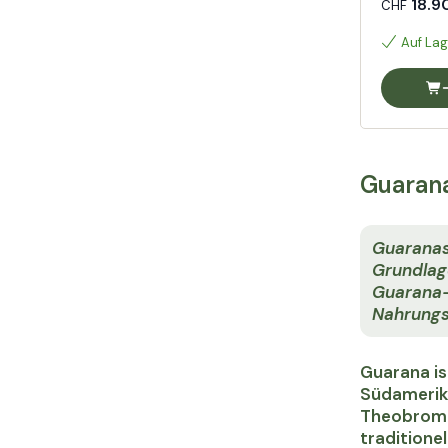
18.9
CHF
Auf Lag
Guarana
Guarana
Grundlag
Guarana-
Nahrungs
Guarana is
Südamerika
Theobromi
traditione