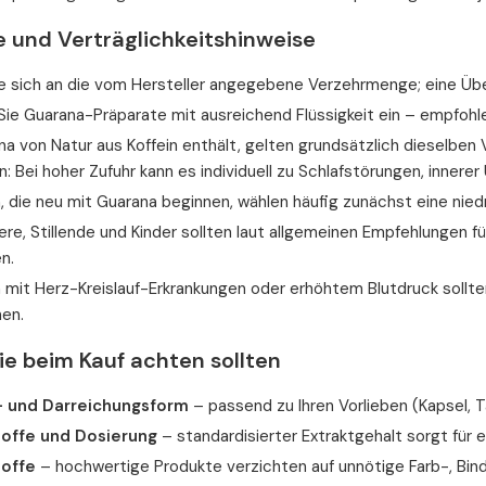
 und Verträglichkeitshinweise
ie sich an die vom Hersteller angegebene Verzehrmenge; eine Üb
ie Guarana-Präparate mit ausreichend Flüssigkeit ein – empfohle
a von Natur aus Koffein enthält, gelten grundsätzlich dieselben 
: Bei hoher Zufuhr kann es individuell zu Schlafstörungen, inne
 die neu mit Guarana beginnen, wählen häufig zunächst eine niedr
e, Stillende und Kinder sollten laut allgemeinen Empfehlungen f
n.
mit Herz-Kreislauf-Erkrankungen oder erhöhtem Blutdruck sollten
en.
ie beim Kauf achten sollten
- und Darreichungsform
– passend zu Ihren Vorlieben (Kapsel, T
toffe und Dosierung
– standardisierter Extraktgehalt sorgt für 
toffe
– hochwertige Produkte verzichten auf unnötige Farb-, Bind