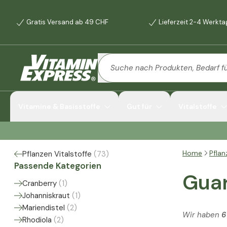
Gratis Versand ab 49 CHF
Lieferzeit 2-4 Werkt
Vitamine & Basisstoffe
Gut für
Vitalstoffe
Home
Pflan
Pflanzen Vitalstoffe
(
73
)
Passende Kategorien
Gua
Cranberry
(
1
)
Johanniskraut
(
1
)
Mariendistel
(
2
)
Wir haben
6
Rhodiola
(
2
)