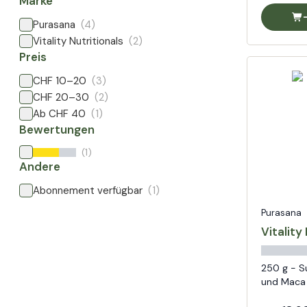
Marke
Purasana
(4)
Vitality Nutritionals
(2)
Preis
CHF 10–20
(3)
CHF 20–30
(2)
Ab CHF 40
(1)
Bewertungen
(1)
Andere
Abonnement verfügbar
(1)
Purasana
Vitality
250 g - S
und Maca