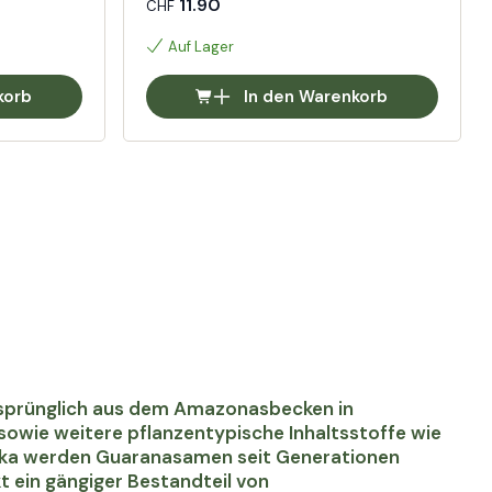
11.90
CHF
Auf Lager
korb
In den Warenkorb
ursprünglich aus dem Amazonasbecken in
owie weitere pflanzentypische Inhaltsstoffe wie
rika werden Guaranasamen seit Generationen
t ein gängiger Bestandteil von