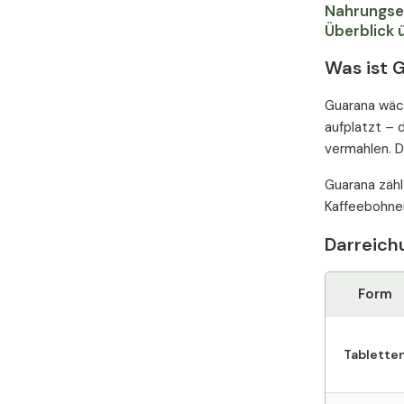
Nahrungser
Überblick 
Was ist 
Guarana wäch
aufplatzt – 
vermahlen. D
Guarana zähl
Kaffeebohnen
Darreich
Form
Tablette