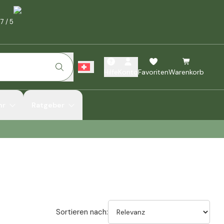
.7
/
5
Hilfe
Konto
Favoriten
Warenkorb
hr
Ratgeber
Sortieren nach: