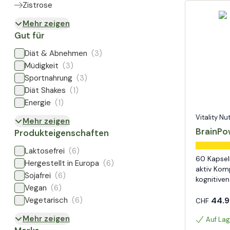
Zistrose
Mehr zeigen
Gut für
Diät & Abnehmen
(3)
Müdigkeit
(3)
Sportnahrung
(3)
Diät Shakes
(1)
Energie
(1)
Vitality Nu
Mehr zeigen
BrainPo
Produkteigenschaften
Laktosefrei
(6)
60 Kapsel
Hergestellt in Europa
(6)
aktiv Kom
Sojafrei
(6)
kognitiven
Vegan
(6)
Vegetarisch
(6)
44.9
CHF
Mehr zeigen
Auf Lag