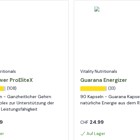
tritionals
Vitality Nutritionals
wer ProEliteX
Guarana Energizer
(108)
(33)
n - Ganzheitlicher Gehirn
90 Kapseln - Guarana Kapse
plex zur Unterstützung der
natürliche Energie aus dem 
 Leistungsfähigkeit
9
24.99
CHF
er
Auf Lager