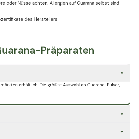
ere oder Nüsse achten; Allergien auf Guarana selbst sind
ezertifikate des Herstellers
 Guarana-Präparaten
märkten erhältlich. Die größte Auswahl an Guarana-Pulver,
ich präzise dosieren. Pulver kann in Flüssigkeiten oder
xakt zu dosieren.