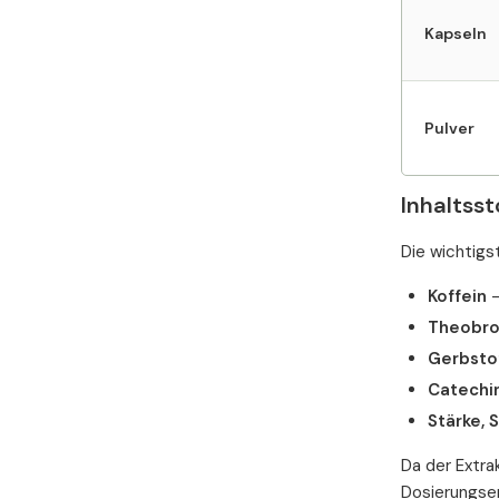
Kapseln
Pulver
Inhaltsst
Die wichtigs
Koffein
–
Theobro
Gerbstof
Catechi
Stärke, 
Da der Extra
Dosierungsem