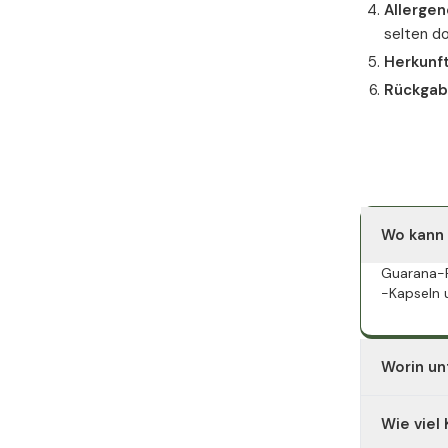
Allergen
selten d
Herkunf
Rückgab
Wo kann
Guarana-P
-Kapseln 
Worin un
Kapseln un
Wie viel
Speisen ei