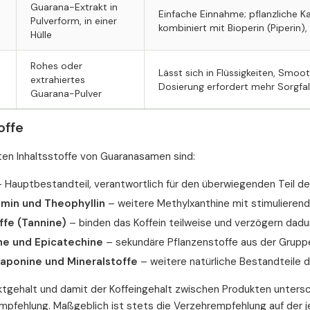
Guarana-Extrakt in
Einfache Einnahme; pflanzliche Ka
Pulverform, in einer
kombiniert mit Bioperin (Piperin)
Hülle
Rohes oder
Lässt sich in Flüssigkeiten, Smoot
extrahiertes
Dosierung erfordert mehr Sorgfal
Guarana-Pulver
offe
ten Inhaltsstoffe von Guaranasamen sind:
 Hauptbestandteil, verantwortlich für den überwiegenden Teil d
min und Theophyllin
– weitere Methylxanthine mit stimulieren
fe (Tannine)
– binden das Koffein teilweise und verzögern dad
ne und Epicatechine
– sekundäre Pflanzenstoffe aus der Grupp
Saponine und Mineralstoffe
– weitere natürliche Bestandteile 
ktgehalt und damit der Koffeingehalt zwischen Produkten unterschie
pfehlung. Maßgeblich ist stets die Verzehrempfehlung auf der j