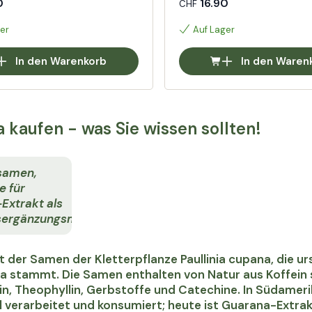
0
16.90
CHF
er
Auf Lager
In den Warenkorb
In den Waren
 kaufen - was Sie wissen sollten!
samen,
e für
Extrakt als
ergänzungsmittel.
t der Samen der Kletterpflanze Paullinia cupana, die 
 stammt. Die Samen enthalten von Natur aus Koffein s
n, Theophyllin, Gerbstoffe und Catechine. In Südame
ll verarbeitet und konsumiert; heute ist Guarana-Extrak