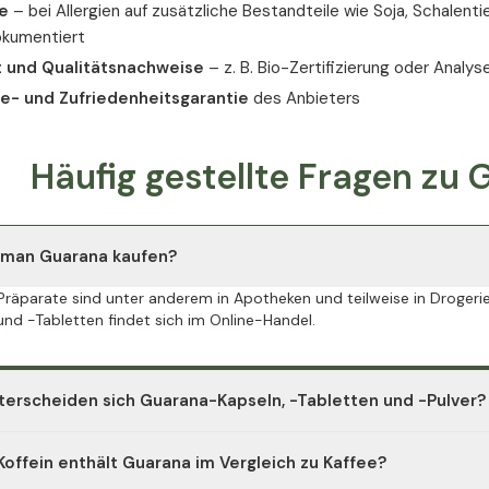
e
– bei Allergien auf zusätzliche Bestandteile wie Soja, Schalenti
okumentiert
t und Qualitätsnachweise
– z. B. Bio-Zertifizierung oder Analys
e- und Zufriedenheitsgarantie
des Anbieters
Häufig gestellte Fragen zu
 man Guarana kaufen?
räparate sind unter anderem in Apotheken und teilweise in Drogerie
und -Tabletten findet sich im Online-Handel.
terscheiden sich Guarana-Kapseln, -Tabletten und -Pulver?
d Tabletten enthalten standardisierten Guarana-Extrakt und lassen s
 Koffein enthält Guarana im Vergleich zu Kaffee?
ngerührt werden, löst sich aber nicht vollständig und ist schwerer e