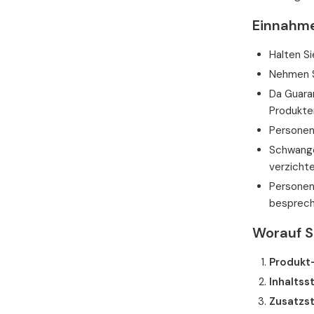
Einnahme
Halten S
Nehmen S
Da Guaran
Produkten
Personen,
Schwanger
verzichte
Personen 
besprech
Worauf S
Produkt
Inhaltss
Zusatzs