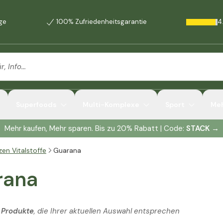
age
100% Zufriedenheitsgarantie
4
Superfoods
Multi-Komplexe
Sport
Me
Mehr kaufen, Mehr sparen. Bis zu 20% Rabatt | Code:
STACK
→
zen Vitalstoffe
Guarana
rana
 Produkte
, die Ihrer aktuellen Auswahl entsprechen