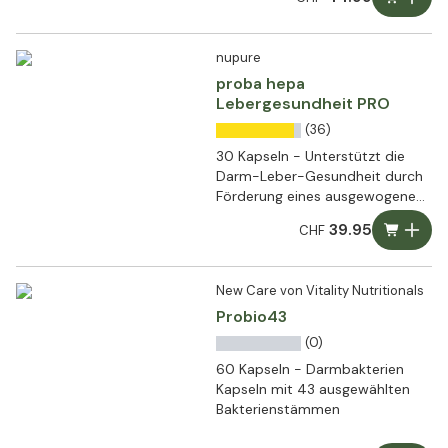
nupure
proba hepa
Lebergesundheit PRO
(36)
30 Kapseln - Unterstützt die
Darm-Leber-Gesundheit durch
Förderung eines ausgewogenen
Mikrobioms, einer starken
39.95
CHF
Darmbarriere und einer
optimalen Leberfunktion
New Care von Vitality Nutritionals
Probio43
(0)
60 Kapseln - Darmbakterien
Kapseln mit 43 ausgewählten
Bakterienstämmen