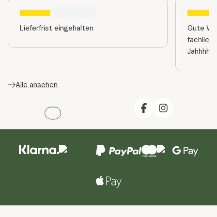
Lieferfrist eingehalten
Gute Web
fachlich
Jahhhhre
Alle ansehen