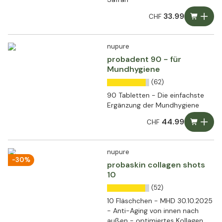
33.99
CHF
nupure
probadent 90 - für
Mundhygiene
(62)
90 Tabletten - Die einfachste
Ergänzung der Mundhygiene
44.99
CHF
nupure
-30%
probaskin collagen shots
10
(52)
10 Fläschchen - MHD 30.10.2025
- Anti-Aging von innen nach
außen - optimiertes Kollagen