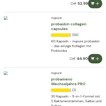
52.99
CHF
nupure
probaskin collagen
capsules
(56)
60 Kapseln - nupure probaskin
- das einzige Kollagen mit
Probiotika
44.90
CHF
nupure
probameno
Wechseljahre PRO
(2)
30 Kapseln - 11-in-1-Formel mit
5 Bakterienstämmen, Salbei und
Safran