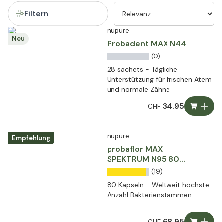
Filtern
nupure
Neu
Probadent MAX N44
(0)
28 sachets - Tägliche
Unterstützung für frischen Atem
und normale Zähne
34.95
CHF
nupure
Empfehlung
probaflor MAX
SPEKTRUM N95 80
Kapseln
(19)
80 Kapseln - Weltweit höchste
Anzahl Bakterienstämmen
68.95
CHF