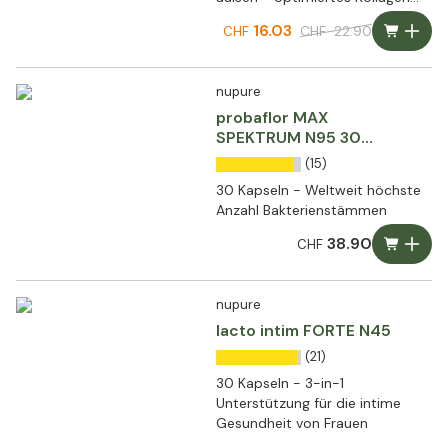
mit Bakterienkulturen im
16.03
CHF
22.90
CHF
innovativen 2-Phasen-Vial
nupure
probaflor MAX
SPEKTRUM N95 30
Kapseln
(15)
30 Kapseln - Weltweit höchste
Anzahl Bakterienstämmen
38.90
CHF
nupure
lacto intim FORTE N45
(21)
30 Kapseln - 3-in-1
Unterstützung für die intime
Gesundheit von Frauen