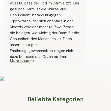
wusste, dass der Tod im Darm sitzt. 'Der
gesunde Darm ist die Wurzel aller
Gesundheit.' befand hingegen
Hippokrates, der sich ebenfalls in der
Medizin verdient machte. Zwei Zitate,
die belegen, wie wichtig der Darm für die
Gesundheit des Menschen ist. Doch
unsere heutigen
Ernährungsgewohnheiten tragen nicht
dazu bei, dass das Organ optimal
Mehr lesen
funktioniert. Probiotika können zur
Regulierung des Darmmilieus beitragen
und sich so positiv auf die
Darmgesundheit und auf den
allgemeinen Gesundheitszustand
auswirken.
Beliebte Kategorien