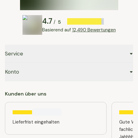
4.7
5
/
Basierend auf
12,490 Bewertungen
Service
Konto
Kunden über uns
Lieferfrist eingehalten
Gute Web
fachlich
Jahhhhre