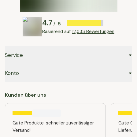
4.7
5
/
Basierend auf
12,533 Bewertungen
Service
Konto
Kunden über uns
Gute Produkte, schneller zuverlässiger
Gute Qua
Versand!
Lieferun