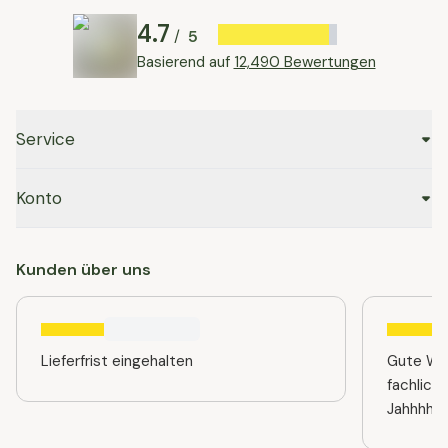
4.7
5
/
Basierend auf
12,490 Bewertungen
Service
Konto
Kunden über uns
Lieferfrist eingehalten
Gute Web
fachlich
Jahhhhre