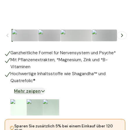
+
5
Ganzheitliche Formel für Nervensystem und Psyche*
Mit Pflanzenextrakten, *Magnesium, Zink und *B-
Vitaminen
Hochwertige Inhaltsstoffe wie Shagandha™ und
Quatrefolic®
Mehr zeigen
Sparen Sie zusätzlich 5% bei einem Einkauf über 120