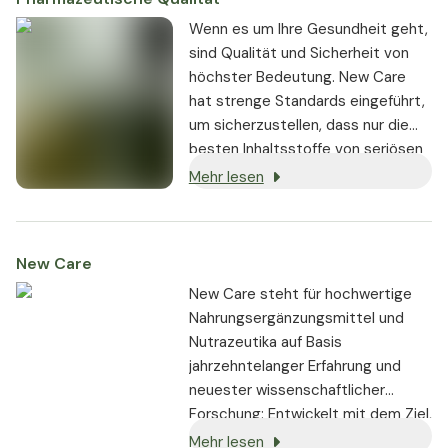
Wenn es um Ihre Gesundheit geht,
sind Qualität und Sicherheit von
höchster Bedeutung. New Care
hat strenge Standards eingeführt,
um sicherzustellen, dass nur die
besten Inhaltsstoffe von seriösen
Lieferanten bezogen und in den
Mehr lesen
Produkten verwendet werden:
New Care
New Care steht für hochwertige
Nahrungsergänzungsmittel und
Nutrazeutika auf Basis
jahrzehntelanger Erfahrung und
neuester wissenschaftlicher
Forschung: Entwickelt mit dem Ziel,
Sie entsprechend Ihrer
Mehr lesen