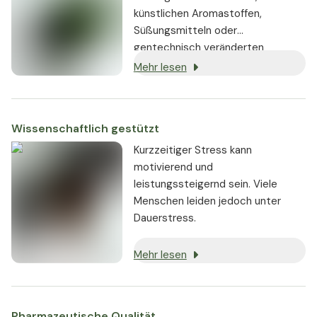
künstlichen Aromastoffen,
Süßungsmitteln oder
gentechnisch veränderten
Substanzen. Wo immer möglich,
Mehr lesen
werden vegane oder vegetarische
Zutaten verwendet.
Wissenschaftlich gestützt
Kurzzeitiger Stress kann
motivierend und
leistungssteigernd sein. Viele
Menschen leiden jedoch unter
Dauerstress.
Mehr lesen
Pharmazeutische Qualität