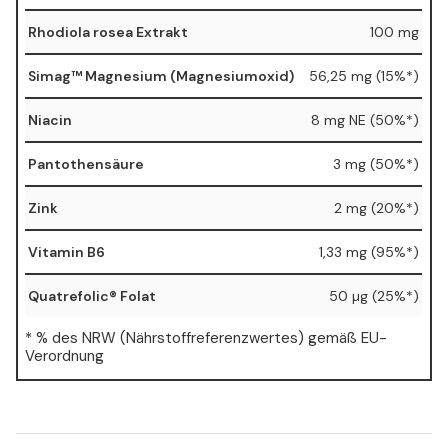
Rhodiola rosea Extrakt
100 mg
Simag™ Magnesium (Magnesiumoxid)
56,25 mg (15%*)
Niacin
8 mg NE (50%*)
Pantothensäure
3 mg (50%*)
Zink
2 mg (20%*)
Vitamin B6
1,33 mg (95%*)
Quatrefolic® Folat
50 µg (25%*)
* % des NRW (Nährstoffreferenzwertes) gemäß EU-
Verordnung