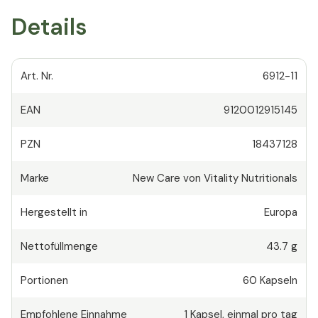
Details
Art. Nr.
6912-11
EAN
9120012915145
PZN
18437128
Marke
New Care von Vitality Nutritionals
Hergestellt in
Europa
Nettofüllmenge
43.7 g
Portionen
60
Kapseln
Empfohlene Einnahme
1
Kapsel
,
einmal pro tag