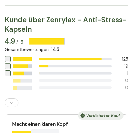
Zuckeraustauschstoffe. Beachten Sie aber stets die
Zutatenliste, um Unverträglichkeiten zu vermeiden.
Kunde über Zenrylax - Anti-Stress-
Kapseln
4.9
5
/
145
Gesamtbewertungen
:
125
19
1
0
0
Verifizierter Kauf
Macht einen klaren Kopf