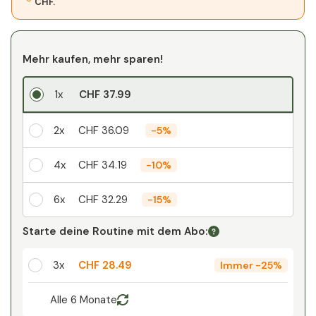
CHF.
Mehr kaufen, mehr sparen!
1x
CHF 37.99
2x
CHF 36.09
-
5%
4x
CHF 34.19
-
10%
6x
CHF 32.29
-
15%
Ihr persönlicher Rabatt
Starte deine Routine mit dem Abo:
1
x
CHF 0.00
-
%
3x
CHF 28.49
Immer
-
25%
Alle 6 Monate