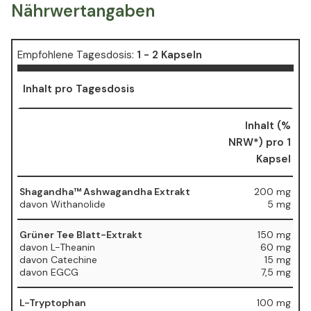
Nährwertangaben
Empfohlene Tagesdosis:
1 -
2 Kapseln
Inhalt pro Tagesdosis
Inhalt (%
NRW*) pro 1
Kapsel
Shagandha™ Ashwagandha Extrakt
200 mg
davon Withanolide
5 mg
Grüner Tee Blatt-Extrakt
150 mg
davon L-Theanin
60 mg
davon Catechine
15 mg
davon EGCG
7,5 mg
L-Tryptophan
100 mg