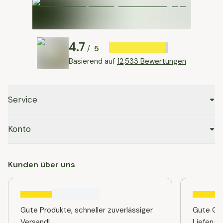
4.7
5
/
Basierend auf
12,533 Bewertungen
Service
Konto
Kunden über uns
Gute Produkte, schneller zuverlässiger
Gute Qua
Versand!
Lieferun