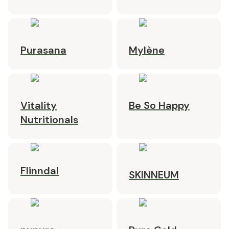
Purasana
Mylène
Vitality
Be So Happy
Nutritionals
Flinndal
SKINNEUM