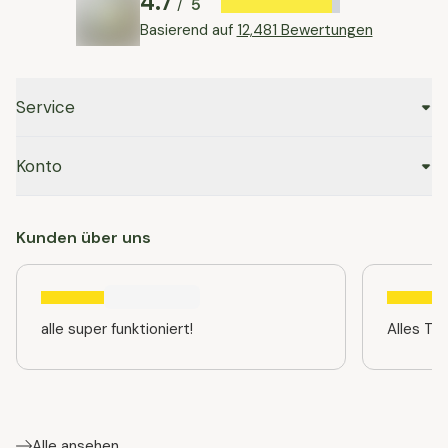
4.7
5
/
Basierend auf
12,481 Bewertungen
Service
Konto
Kunden über uns
alle super funktioniert!
Alles TO
Alle ansehen