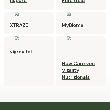
nupure
Pure Gold
XTRAZE
MyBioma
vigrovital
New Care von
Vitality
Nutritionals