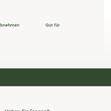
 Abnehmen
Gut für
M