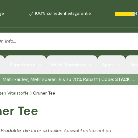
age
100% Zufriedenheitsgarantie
4
Superfoods
Multi-Komplexe
Sport
Me
Mehr kaufen, Mehr sparen. Bis zu 20% Rabatt | Code:
STACK
→
zen Vitalstoffe
Grüner Tee
er Tee
 Produkte
, die Ihrer aktuellen Auswahl entsprechen