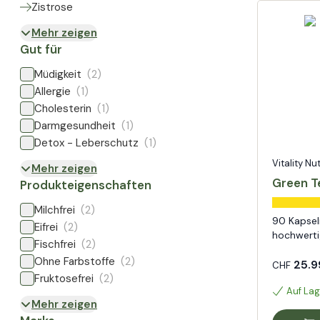
Zistrose
Mehr zeigen
Gut für
Müdigkeit
(2)
Allergie
(1)
Cholesterin
(1)
Darmgesundheit
(1)
Detox - Leberschutz
(1)
Vitality Nu
Mehr zeigen
Green Te
Produkteigenschaften
Milchfrei
(2)
90 Kapsel
Eifrei
(2)
hochwerti
Fischfrei
(2)
Ohne Farbstoffe
(2)
25.9
CHF
Fruktosefrei
(2)
Auf Lag
Mehr zeigen