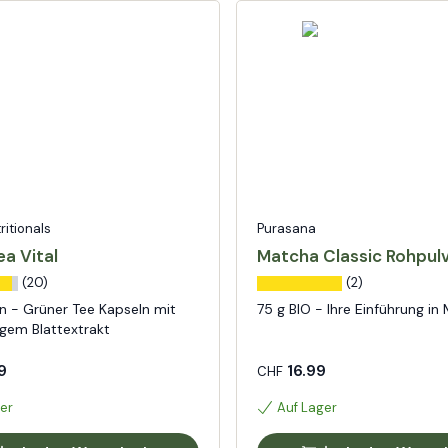
tritionals
Purasana
a Vital
Matcha Classic Rohpul
(20)
(2)
n - Grüner Tee Kapseln mit
75 g BIO - Ihre Einführung in
gem Blattextrakt
9
16.99
CHF
er
Auf Lager