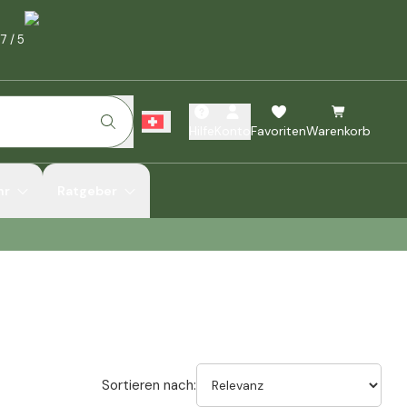
.7
/
5
Hilfe
Konto
Favoriten
Warenkorb
hr
Ratgeber
Sortieren nach: