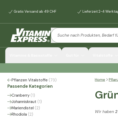
Gratis Versand ab 49 CHF
Lieferzeit 2-4 Werkt
Vitamine & Basisstoffe
Gut für
Vitalstoffe
Home
Pflan
Pflanzen Vitalstoffe
(
73
)
Passende Kategorien
Grün
Cranberry
(
1
)
Johanniskraut
(
1
)
Mariendistel
(
2
)
Wir haben
2
Rhodiola
(
2
)