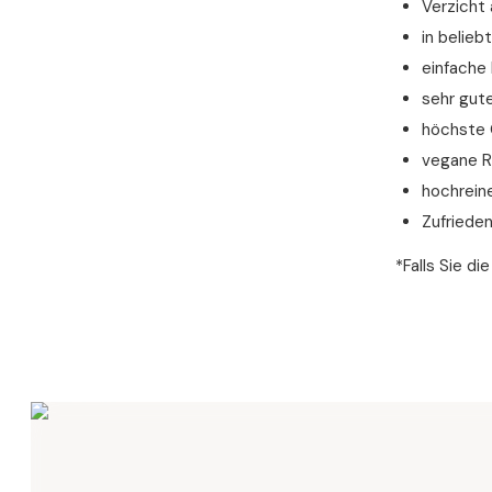
Verzicht 
in belie
einfache
sehr gut
höchste 
vegane R
hochrein
Zufriede
*Falls Sie d