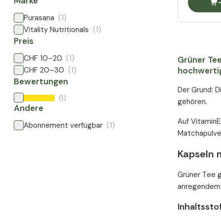
Marke
Purasana
(1)
Vitality Nutritionals
(1)
Preis
CHF 10–20
(1)
Grüner Tee
CHF 20–30
(1)
hochwertig
Bewertungen
Der Grund: D
(1)
gehören.
Andere
Auf VitaminE
Abonnement verfügbar
(1)
Matchapulver
Kapseln 
Grüner Tee g
anregendem T
Inhaltsst