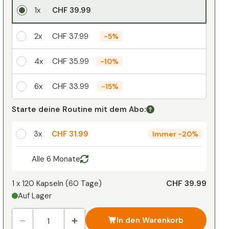
1x
CHF 39.99
2x
CHF 37.99
-
5%
4x
CHF 35.99
-
10%
6x
CHF 33.99
-
15%
Ihr persönlicher Rabatt
Starte deine Routine mit dem Abo:
1
x
CHF 0.00
-
%
3x
CHF 31.99
Immer
-
20%
Alle 6 Monate
CHF 39.99
1 x
120 Kapseln
(
60
Tage
)
Auf Lager
In den Warenkorb