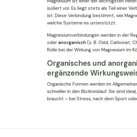
Magnesium ist einer der wichtigsten Miner
isoliert vor. Es liegt stets als Teil einer 
ist. Diese Verbindung bestimmt, wie Magn
welche Systeme es unterstützt.
Magnesiumverbindungen werden in der Reg
oder
anorganisch
(z. B. Oxid, Carbonat, C
Rolle bei der Wirkung von Magnesium im Kör
Organisches und anorgan
ergänzende Wirkungswei
Organische Formen werden im Allgemeine
schneller in den Blutkreislauf. Sie sind ide
braucht – bei Stress, nach dem Sport ode
Anorganische Formen werden zwar langsa
anhaltende Wirkung
. Sie helfen, die Ma
aufzufüllen und zu erhalten.