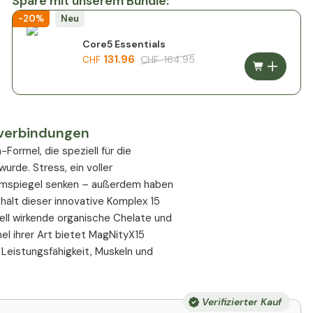
Spare mit unserem Bundle:
-20%
Neu
Core5 Essentials
131.96
CHF
164.95
CHF
verbindungen
ormel, die speziell für die
rde. Stress, ein voller
iumspiegel senken – außerdem haben
hält dieser innovative Komplex 15
ll wirkende organische Chelate und
mel ihrer Art bietet MagNityX15
Leistungsfähigkeit, Muskeln und
Verifizierter Kauf