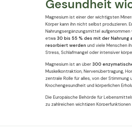
Gesundheit wic
Gesundheit machen dies noch überzeu
MagNityX15 von
Magnesium ist einer der wichtigsten Miner
Körper kann ihn nicht selbst produzieren. 
Nutritionals – 
Nahrungsergänzungsmittel aufgenommen w
etwa
30 bis 55 % des mit der Nahrun
Magnesiumforme
resorbiert werden
und viele Menschen ih
Stress, Schlafmangel oder intensiver körper
Balance
Magnesium ist an über
300 enzymatisch
Muskelkontraktion, Nervenübertragung, Horm
MagNityX15 Complex® enthält 15 sorgfält
zentrale Rolle für alles, von der Stimmung
fundierten Dosierungen
. Die Formel gewä
Knochengesundheit und körperlichen Erhol
Magnesiumbedarf sowohl kurz- als auch lan
Die Europäische Behörde für Lebensmittel
Jede Kapsel enthält 200 mg elementa
zu zahlreichen wichtigen Körperfunktionen
zwei Kapseln (insgesamt 400 mg)
verso
wissenschaftlich bestätigt.
Magnesium, damit er den modernen körper
Schlaf und Entspannung
werden kann.