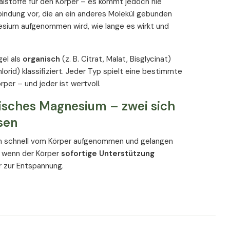
alstoffe für den Körper – es kommt jedoch nie
Verbindung vor, die an ein anderes Molekül gebunden
esium aufgenommen wird, wie lange es wirkt und
el als
organisch
(z. B. Citrat, Malat, Bisglycinat)
hlorid) klassifiziert. Jeder Typ spielt eine bestimmte
per – und jeder ist wertvoll.
isches Magnesium – zwei sich
sen
n schnell vom Körper aufgenommen und gelangen
al, wenn der Körper
sofortige Unterstützung
r zur Entspannung.
mer aufgenommen, bieten dafür aber eine
länger
gnesiumreserven des Körpers mit der Zeit wieder