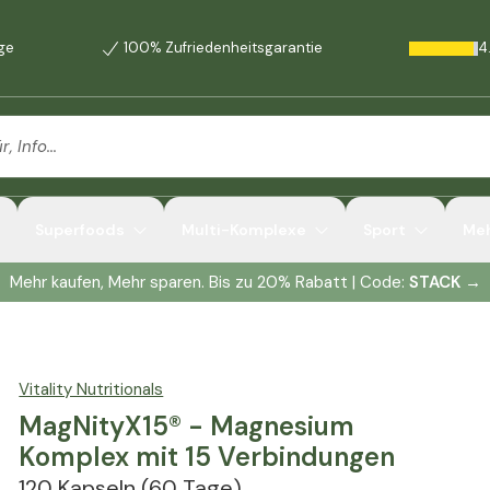
age
100% Zufriedenheitsgarantie
4
Superfoods
Multi-Komplexe
Sport
Me
Mehr kaufen, Mehr sparen. Bis zu 20% Rabatt | Code:
STACK
→
Vitality Nutritionals
MagNityX15® - Magnesium
Komplex mit 15 Verbindungen
120 Kapseln
(60 Tage)