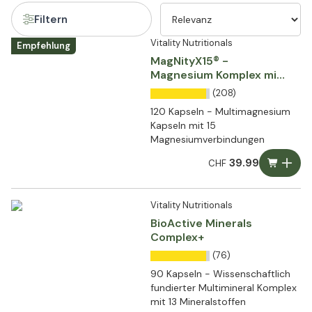
Filtern
Vitality Nutritionals
Empfehlung
MagNityX15® -
Magnesium Komplex mit
15 Verbindungen
(208)
120 Kapseln - Multimagnesium
Kapseln mit 15
Magnesiumverbindungen
39.99
CHF
Vitality Nutritionals
BioActive Minerals
Complex+
(76)
90 Kapseln - Wissenschaftlich
fundierter Multimineral Komplex
mit 13 Mineralstoffen