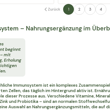
Zurück
1
2
3
4
ystem – Nahrungsergänzung im Überb
es
t beginnt
 – mit
g, Erholung
richtigen
en.
hliche Immunsystem ist ein komplexes Zusammenspiel
erten Zellen, das täglich im Hintergrund aktiv ist. Ernä
iele dieser Prozesse aus. Verschiedene Vitamine, Miner
 Zink und Probiotika – sind an normalen Stoffwechselfun
 eine Auswahl an Nahrungsergänzungsmitteln, die auf 