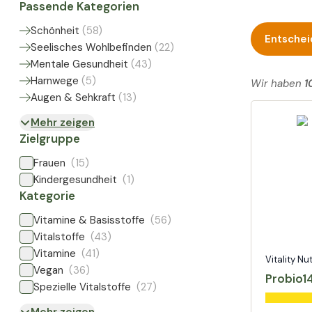
Passende Kategorien
Schönheit
(
58
)
Entschei
Seelisches Wohlbefinden
(
22
)
Mentale Gesundheit
(
43
)
Harnwege
(
5
)
Wir haben
1
Augen & Sehkraft
(
13
)
Mehr zeigen
Zielgruppe
Frauen
(15)
Kindergesundheit
(1)
Kategorie
Vitamine & Basisstoffe
(56)
Vitalstoffe
(43)
Vitamine
(41)
Vitality Nu
Vegan
(36)
Probio1
Spezielle Vitalstoffe
(27)