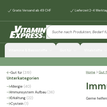
Gratis Versand ab 49 CHF
Lieferzeit 2-4 Werkt
Vitamine & Basisstoffe
Gut für
Vitalstoffe
Home
Gut f
Gut für
(
319
)
Unterkategorien
Imm
Allergie
(
40
)
Immunsystem Aufbau
(
36
)
Erkältung
(
22
)
Gerne helfen
Cystein
(
1
)