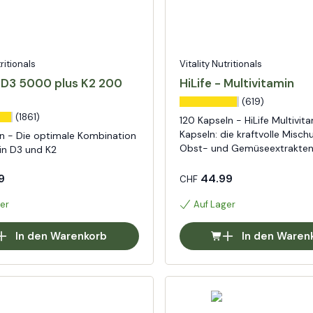
tritionals
Vitality Nutritionals
 D3 5000 plus K2 200
HiLife - Multivitamin
(619)
(1861)
120 Kapseln - HiLife Multivit
Kapseln: die kraftvolle Misch
n - Die optimale Kombination
Obst- und Gemüseextrakte
in D3 und K2
9
44.99
CHF
er
Auf Lager
In den Warenkorb
In den Waren