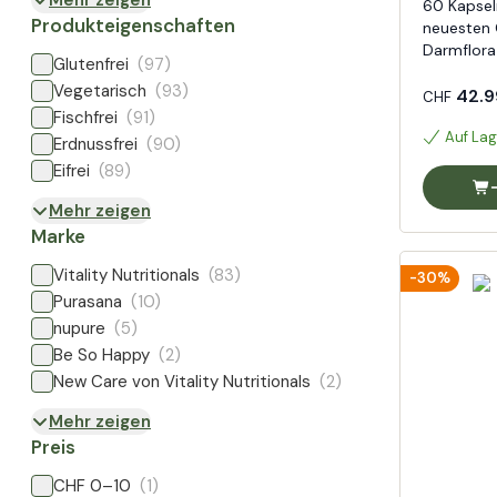
Mehr zeigen
60 Kapsel
Produkteigenschaften
neuesten 
Darmflora
Glutenfrei
(97)
Vegetarisch
(93)
42.9
CHF
Fischfrei
(91)
Auf Lag
Erdnussfrei
(90)
Eifrei
(89)
Mehr zeigen
Marke
Vitality Nutritionals
(83)
-30%
Purasana
(10)
nupure
(5)
Be So Happy
(2)
New Care von Vitality Nutritionals
(2)
Mehr zeigen
Preis
CHF 0–10
(1)