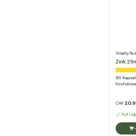
Vitality Nu
Zink 25
90 Kapsel
hochdosier
20.9
CHF
Auf Lag