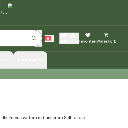
.7
/
5
Hilfe
Konto
Favoriten
Warenkorb
hr
Ratgeber
für Ihr Immunsystem mit unserem Selbsttest: