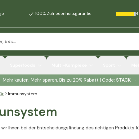
age
100% Zufriedenheitsgarantie
4
Superfoods
Multi-Komplexe
Sport
Me
Mehr kaufen, Mehr sparen. Bis zu 20% Rabatt | Code:
STACK
→
ür
Immunsystem
unsystem
 wir Ihnen bei der Entscheidungsfindung des richtigen Produkts 