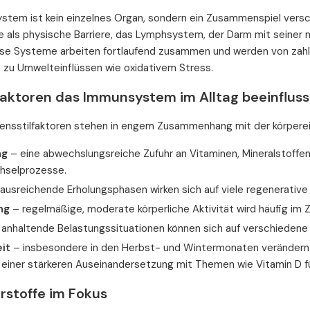
tem ist kein einzelnes Organ, sondern ein Zusammenspiel versc
 als physische Barriere, das Lymphsystem, der Darm mit seiner mik
e Systeme arbeiten fortlaufend zusammen und werden von zahlre
in zu Umwelteinflüssen wie oxidativem Stress.
aktoren das Immunsystem im Alltag beeinflus
ensstilfaktoren stehen in engem Zusammenhang mit der körpere
ng
– eine abwechslungsreiche Zufuhr an Vitaminen, Mineralstoffen u
hselprozesse.
ausreichende Erholungsphasen wirken sich auf viele regenerative
ng
– regelmäßige, moderate körperliche Aktivität wird häufig i
anhaltende Belastungssituationen können sich auf verschiedene
it
– insbesondere in den Herbst- und Wintermonaten verändern 
 einer stärkeren Auseinandersetzung mit Themen wie Vitamin D fü
rstoffe im Fokus