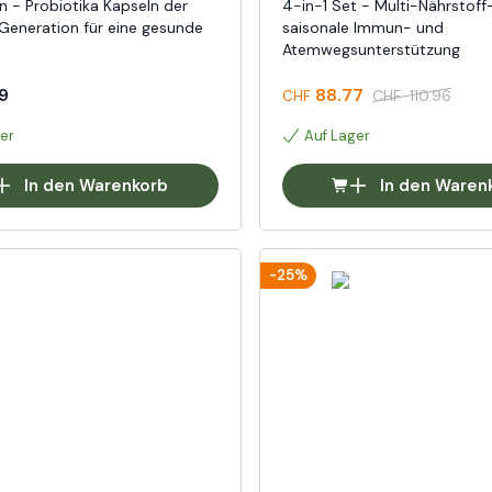
n - Probiotika Kapseln der
4-in-1 Set - Multi-Nährstoff
Generation für eine gesunde
saisonale Immun- und
Atemwegsunterstützung
9
88.77
CHF
110.96
CHF
er
Auf Lager
In den Warenkorb
In den Waren
-25%