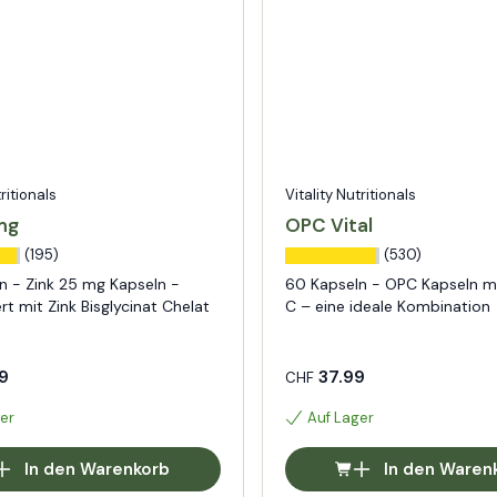
tritionals
Vitality Nutritionals
mg
OPC Vital
(195)
(530)
n - Zink 25 mg Kapseln -
60 Kapseln - OPC Kapseln mi
t mit Zink Bisglycinat Chelat
C – eine ideale Kombination
9
37.99
CHF
er
Auf Lager
In den Warenkorb
In den Waren