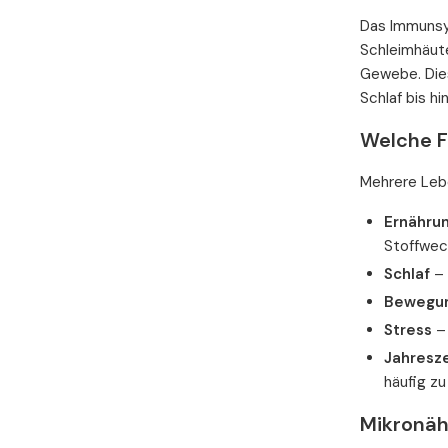
Das Immunsys
Schleimhäute
Gewebe. Dies
Schlaf bis h
Welche F
Mehrere Leb
Ernähru
Stoffwec
Schlaf
– 
Bewegu
Stress
– 
Jahresze
häufig zu
Mikronäh