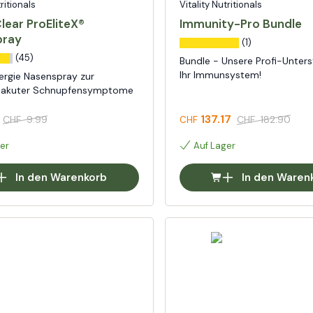
tritionals
Vitality Nutritionals
lear ProEliteX®
Immunity-Pro Bundle
pray
(1)
(45)
Bundle - Unsere Profi-Unters
Ihr Immunsystem!
lergie Nasenspray zur
g akuter Schnupfensymptome
137.17
CHF
9.99
CHF
182.90
CHF
er
Auf Lager
In den Warenkorb
In den Waren