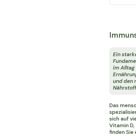
Immuns
Ein stark
Fundamen
im Alltag
Ernährun
und den 
Nährstoff
Das mensc
spezialisi
sich auf v
Vitamin D,
finden Sie