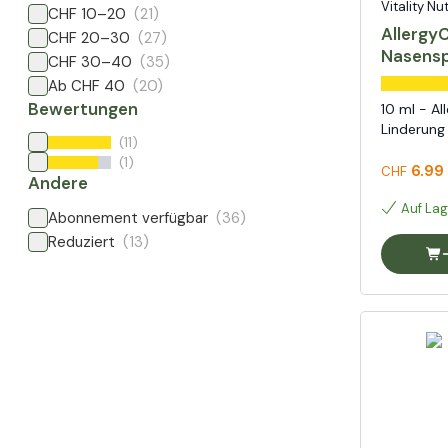
Vitality Nu
CHF 10–20
(21)
AllergyC
CHF 20–30
(27)
Nasens
CHF 30–40
(35)
Ab CHF 40
(20)
Bewertungen
10 ml - Al
Linderun
(11)
(1)
6.99
CHF
Andere
Auf Lag
Abonnement verfügbar
(36)
Reduziert
(13)