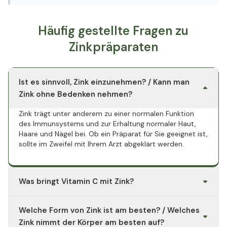
Häufig gestellte Fragen zu
Zinkpräparaten
Ist es sinnvoll, Zink einzunehmen? / Kann man
Zink ohne Bedenken nehmen?
Zink trägt unter anderem zu einer normalen Funktion
des Immunsystems und zur Erhaltung normaler Haut,
Haare und Nägel bei. Ob ein Präparat für Sie geeignet ist,
sollte im Zweifel mit Ihrem Arzt abgeklärt werden.
Was bringt Vitamin C mit Zink?
Beide Mikronährstoffe tragen zu einer normalen Funktion
Welche Form von Zink ist am besten? / Welches
des Immunsystems und dazu bei, die Zellen vor
oxidativem Stress zu schützen.
Zink nimmt der Körper am besten auf?