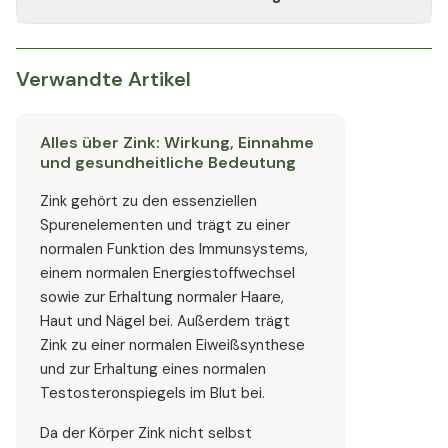
gute Wahl für Personen sein, die eine höhere
Bioverfügbarkeit des Minerals suchen.
Zink ist ein essentielles Spurenelement, das in vielen
Körperprozessen eine Rolle spielt, einschließlich
Zellwachstum, DNA-Synthese und Immunfunktion. Es ist
Verwandte Artikel
wichtig für die Gesundheit, da ein Mangel zu
verschiedenen gesundheitlichen Problemen führen kann.
Alles über Zink: Wirkung, Einnahme
und gesundheitliche Bedeutung
Zink gehört zu den essenziellen
Spurenelementen und trägt zu einer
normalen Funktion des Immunsystems,
einem normalen Energiestoffwechsel
sowie zur Erhaltung normaler Haare,
Haut und Nägel bei. Außerdem trägt
Zink zu einer normalen Eiweißsynthese
und zur Erhaltung eines normalen
Testosteronspiegels im Blut bei.
Da der Körper Zink nicht selbst