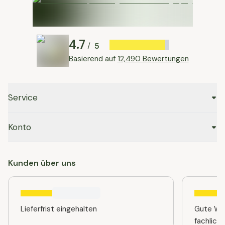
4.7
5
/
Basierend auf
12,490 Bewertungen
Service
Konto
Kunden über uns
Lieferfrist eingehalten
Gute Web
fachlich