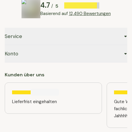
4.7
5
/
Basierend auf
12,490 Bewertungen
Service
Konto
Kunden über uns
Lieferfrist eingehalten
Gute Web
fachlich
Jahhhhre