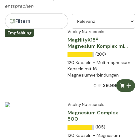
entsprechen
Filtern
Vitality Nutritionals
Empfehlung
MagNityX15® -
Magnesium Komplex mit
15 Verbindungen
(208)
120 Kapseln - Multimagnesium
Kapseln mit 15
Magnesiumverbindungen
39.99
CHF
Vitality Nutritionals
Magnesium Complex
500
(105)
120 Kapseln - Magnesium