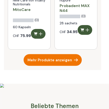
New Care von Vitality
nupure
Nutritionals
Probadent MAX
M
MitoCare
N44
P
(0)
(0)
28 sachets
2
60 Kapseln
34.95
CHF
C
75.99
CHF
Mehr Produkte anzeigen
Beliebte Themen