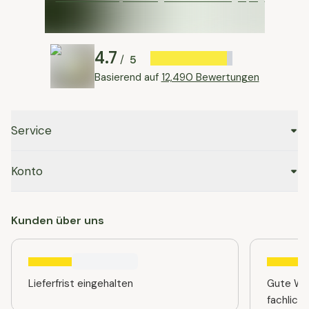
4.7
5
/
Basierend auf
12,490 Bewertungen
Service
Konto
Kunden über uns
Lieferfrist eingehalten
Gute Web
fachlich