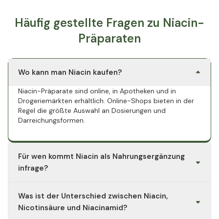
Häufig gestellte Fragen zu Niacin-
Präparaten
Wo kann man Niacin kaufen?
Niacin-Präparate sind online, in Apotheken und in
Drogeriemärkten erhältlich. Online-Shops bieten in der
Regel die größte Auswahl an Dosierungen und
Darreichungsformen.
Für wen kommt Niacin als Nahrungsergänzung
infrage?
Für Menschen, die ihre Zufuhr an Vitamin B3 gezielt
Was ist der Unterschied zwischen Niacin,
ergänzen möchten, weil die körpereigene Produktion aus
Tryptophan den täglichen Bedarf nicht vollständig
Nicotinsäure und Niacinamid?
deckt. Ein erhöhter Bedarf kann unter anderem bei