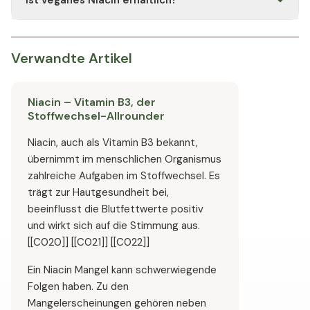
Ist veganes Niacin erhältlich?
Laktose, Gluten, Hefe und Soja sowie von unnötigen
Zusatzstoffen wie Farb- oder Konservierungsstoffen. Die
Ja, Kapseln mit pflanzlicher Kapselhülle sowie Pulver und
genaue Zusammensetzung ist der jeweiligen
Tabletten ohne tierische Bestandteile sind auf dem
Produktdeklaration zu entnehmen.
Markt verfügbar.
Verwandte Artikel
Niacin – Vitamin B3, der
Stoffwechsel-Allrounder
Niacin, auch als Vitamin B3 bekannt,
übernimmt im menschlichen Organismus
zahlreiche Aufgaben im Stoffwechsel. Es
trägt zur Hautgesundheit bei,
beeinflusst die Blutfettwerte positiv
und wirkt sich auf die Stimmung aus.
[[C020]] [[C021]] [[C022]]
Ein Niacin Mangel kann schwerwiegende
Folgen haben. Zu den
Mangelerscheinungen gehören neben