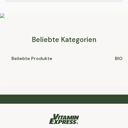
Ja. Eine ausgewogene Ernährung mit Fisch,
Vollkornprodukten, Nüssen und Hülsenfrüchten liefert
diese Nährstoffe auf natürlichem Weg.
Nahrungsergänzungsmittel können eine zusätzliche
Quelle darstellen, insbesondere bei einseitiger
Ernährung.
Beliebte Kategorien
Beliebte Produkte
BIO