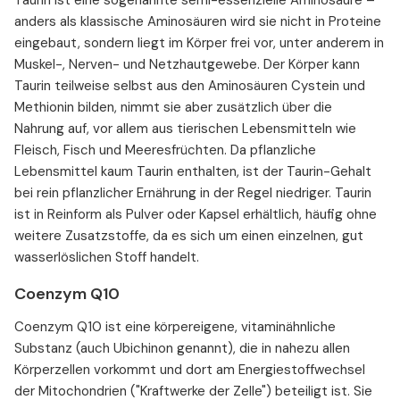
Taurin ist eine sogenannte semi-essenzielle Aminosäure –
anders als klassische Aminosäuren wird sie nicht in Proteine
eingebaut, sondern liegt im Körper frei vor, unter anderem in
Muskel-, Nerven- und Netzhautgewebe. Der Körper kann
Taurin teilweise selbst aus den Aminosäuren Cystein und
Methionin bilden, nimmt sie aber zusätzlich über die
Nahrung auf, vor allem aus tierischen Lebensmitteln wie
Fleisch, Fisch und Meeresfrüchten. Da pflanzliche
Lebensmittel kaum Taurin enthalten, ist der Taurin-Gehalt
bei rein pflanzlicher Ernährung in der Regel niedriger. Taurin
ist in Reinform als Pulver oder Kapsel erhältlich, häufig ohne
weitere Zusatzstoffe, da es sich um einen einzelnen, gut
wasserlöslichen Stoff handelt.
Coenzym Q10
Coenzym Q10 ist eine körpereigene, vitaminähnliche
Substanz (auch Ubichinon genannt), die in nahezu allen
Körperzellen vorkommt und dort am Energiestoffwechsel
der Mitochondrien ("Kraftwerke der Zelle") beteiligt ist. Sie