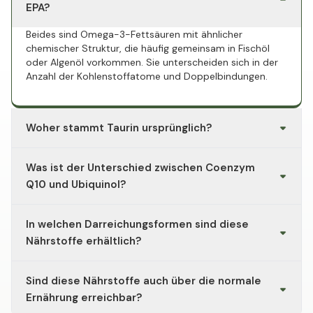
EPA?
Beides sind Omega-3-Fettsäuren mit ähnlicher
chemischer Struktur, die häufig gemeinsam in Fischöl
oder Algenöl vorkommen. Sie unterscheiden sich in der
Anzahl der Kohlenstoffatome und Doppelbindungen.
Woher stammt Taurin ursprünglich?
Taurin wurde erstmals aus Ochsengalle isoliert (daher
Was ist der Unterschied zwischen Coenzym
der Name, abgeleitet von "taurus"). Es kommt
natürlicherweise vor allem in tierischen Lebensmitteln
Q10 und Ubiquinol?
vor, veganes Taurin wird heute synthetisch hergestellt.
Ubiquinol ist die reduzierte, aktive Form von Coenzym
In welchen Darreichungsformen sind diese
Q10. Der Körper wandelt beide Formen ineinander um;
welche Form eingenommen wird, hängt vom jeweiligen
Nährstoffe erhältlich?
Präparat ab.
Üblich sind Kapseln, Pulver und in einigen Fällen flüssige
Sind diese Nährstoffe auch über die normale
Öle. Die Wahl richtet sich meist nach persönlicher
Präferenz bei der Einnahme.
Ernährung erreichbar?