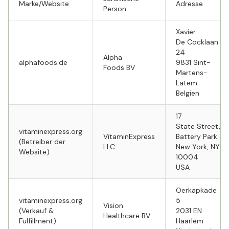
Marke/Website
Adresse
Person
Xavier
De Cocklaan
24
Alpha
alphafoods.de
9831 Sint-
Foods BV
Martens-
Latem
Belgien
17
State Street,
vitaminexpress.org
VitaminExpress
Battery Park
(Betreiber der
LLC
New York, NY
Website)
10004
USA
Oerkapkade
vitaminexpress.org
5
Vision
(Verkauf &
2031 EN
Healthcare BV
Fulfillment)
Haarlem