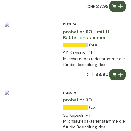
27.99
CHF
nupure
probaflor 90 - mit 11
Bakterienstämmen
(50)
90 Kapseln - 11
Milchsäurebakterienstämme die
für die Besiedlung des
menschlichen Darms
38.90
CHF
ausgewählt wurden
nupure
probaflor 30
(25)
30 Kapseln - 11
Milchsäurebakterienstämme die
für die Besiedlung des