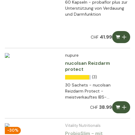
60 Kapseln - probaflor plus zur
Unterstützung von Verdauung
und Darmfunktion
41.99
CHF
nupure
nucolsan Reizdarm
protect
(3)
30 Sachets - nucolsan
Reizdarm Protect -
meistverkauftes IBS-
Medizinprodukt in schwedischen
38.99
CHF
Apotheken
Vitality Nutritionals
-30%
ProbioSlim - mit