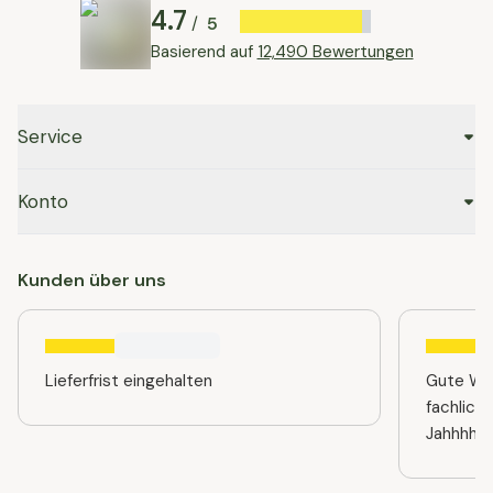
4.7
5
/
Basierend auf
12,490 Bewertungen
Service
Konto
Kunden über uns
Lieferfrist eingehalten
Gute Web
fachlich
Jahhhhre