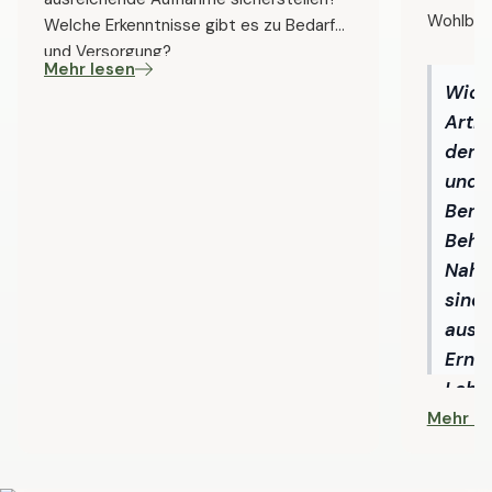
Wohlbef
Welche Erkenntnisse gibt es zu Bedarf
und Versorgung?
Mehr lesen
Wicht
Artik
der a
und e
Bera
Beha
Nahr
sind 
ausge
Ernä
Leben
Erkr
Mehr le
Schwa
oder