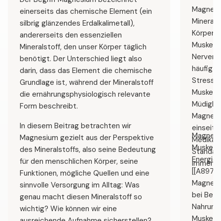
Magnesiu
einerseits das chemische Element (ein
Minerals
silbrig glänzendes Erdalkalimetall),
Körperfu
andererseits den essenziellen
Muskele
Mineralstoff, den unser Körper täglich
Nervenüb
benötigt. Der Unterschied liegt also
häufig b
darin, dass das Element die chemische
Stress a
Grundlage ist, während der Mineralstoff
Muskelk
die ernährungsphysiologisch relevante
Müdigkei
Form beschreibt.
Magnesi
In diesem Beitrag betrachten wir
einseiti
Magnesi
Magnesium gezielt aus der Perspektive
Medikame
Muskelfu
des Mineralstoffs, also seine Bedeutung
Standard
Energies
für den menschlichen Körper, seine
immer zu
[[A897]]
Funktionen, mögliche Quellen und eine
Magnesiu
sinnvolle Versorgung im Alltag: Was
bei Beda
genau macht diesen Mineralstoff so
Nahrung
wichtig? Wie können wir eine
Muskelg
ausreichende Aufnahme sicherstellen?