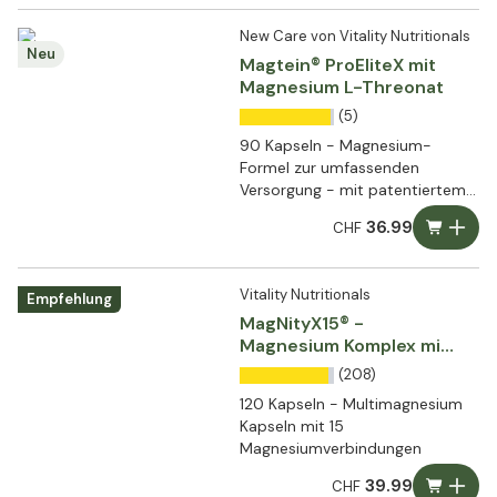
New Care von Vitality Nutritionals
Neu
Magtein® ProEliteX mit
Magnesium L-Threonat
(5)
90 Kapseln - Magnesium-
Formel zur umfassenden
Versorgung - mit patentiertem
Magtein®
36.99
CHF
Vitality Nutritionals
Empfehlung
MagNityX15® -
Magnesium Komplex mit
15 Verbindungen
(208)
120 Kapseln - Multimagnesium
Kapseln mit 15
Magnesiumverbindungen
39.99
CHF