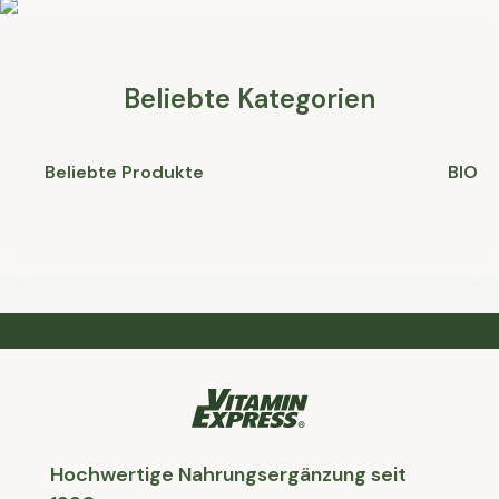
Medik
Begi
Supp
Beliebte Kategorien
eine
bespr
vers
Beliebte Produkte
BIO
niema
änder
ohne 
beha
spre
Hochwertige Nahrungsergänzung seit