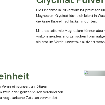
Die Einnahme in Pulverform ist praktisch un
Magnesium Glycinat löst sich leicht in Wass
die keine Kapseln schlucken möchten.
Mineralstoffe wie Magnesium können aber vo
vorkommenden, anorganischen Form aufge
sie erst im Verdauungstrakt aktiviert werd
Die Funktion der Chelatb
Die sogenannte Chelatbildung steigert di
einfacher durch die Darmwand geschleust
Mineralstoffen wird die Chelatbildung ber
einheit
Chelate sind organische Verbindungen, oft 
on Verunreinigungen, unnötigen
(Malat) oder Citraten. Diese umschließen
mitteln oder gentechnisch veränderten
durch die Darmwand in den Körper.
r vegetarische Zutaten verwendet.
Dadurch erreicht chelatgebundenes Magne