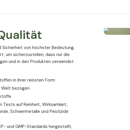
Magnesium trägt zur Verringerung von 
Gehirn und Nervensyste
Magnesium trägt zu einer normalen Fu
ualität
Psyche
d Sicherheit von höchster Bedeutung.
Magnesium trägt zu einer normalen psy
rt, um sicherzustellen, dass nur die
ogen und in den Produkten verwendet
Zähne
Magnesium trägt zur Erhaltung normale
ffen in ihrer reinsten Form
Zellen
r Welt bezogen
stoffe
Magnesium hat eine Funktion bei der Ze
 Tests auf Reinheit, Wirksamkeit,
Magnesium trägt zum Elektrolytgleichg
ände, Schwermetalle und Pestizide
Die Vorteile v
P- und GMP-Standards hergestellt,