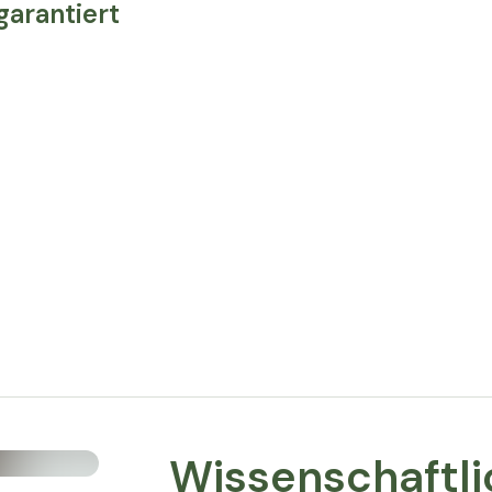
garantiert
bedeutet, dass wesentlich mehr davon a
Magnesiumprodukten.
Nährwertangaben
Empfohlene Tagesdosis:
2 Messlöffel (à 
Inhalt pro Tagesdosis
Magnesium (Magnesiumbisglycinat)
* % des NRV (Nährstoffreferenzwertes)
Wissenschaftli