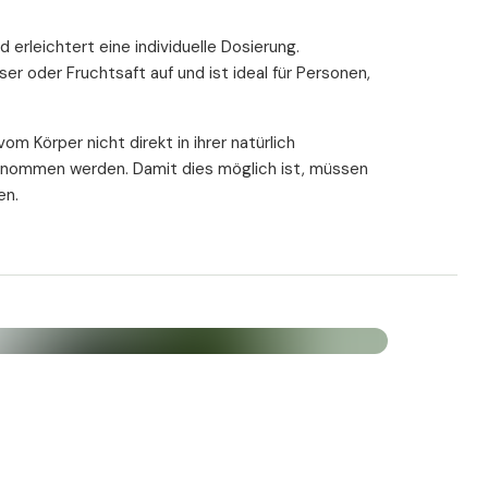
d erleichtert eine individuelle Dosierung.
er oder Fruchtsaft auf und ist ideal für Personen,
m Körper nicht direkt in ihrer natürlich
nommen werden. Damit dies möglich ist, müssen
en.
ildung
e Bioverfügbarkeit, wodurch das Magnesium
 und aufgenommen werden kann. Bei bioaktiven
eits bei der Herstellung vorweggenommen.
mit Aminosäuren (wie z.B. Glycin), Apfelsäure
 die Magnesiummoleküle und schleusen sie aktiv
sium eine optimale Bioverfügbarkeit, was