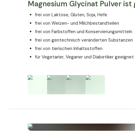
Magnesium Glycinat Pulver ist 
frei von Laktose, Gluten, Soja, Hefe
Zutaten
frei von Weizen- und Milchbestandteilen
frei von Farbstoffen und Konservierungsmitteln
Magnesiumbisglycinat (Magnesium).
frei von gentechnisch veränderten Substanzen
Allergene
frei von tierischen Inhaltsstoffen
Das Produkt enthält keine Allergene.
für Vegetarier, Veganer und Diabetiker geeignet