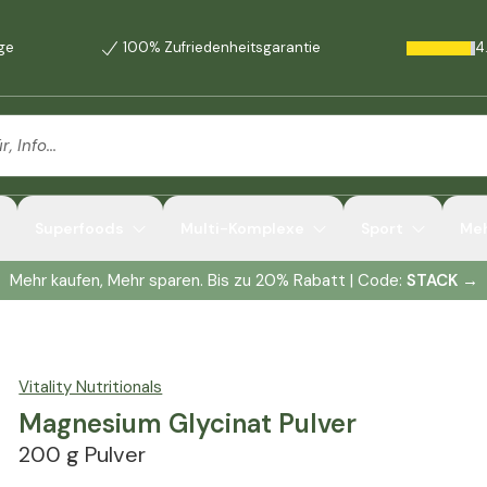
age
100% Zufriedenheitsgarantie
4
Superfoods
Multi-Komplexe
Sport
Me
Mehr kaufen, Mehr sparen. Bis zu 20% Rabatt | Code:
STACK
→
Vitality Nutritionals
Magnesium Glycinat Pulver
200 g Pulver