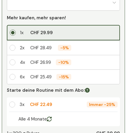
Mehr kaufen, mehr sparen!
1x
CHF 29.99
2x
CHF 28.49
-
5%
4x
CHF 26.99
-
10%
6x
CHF 25.49
-
15%
Ihr persönlicher Rabatt
Starte deine Routine mit dem Abo:
1
x
CHF 0.00
-
%
3x
CHF 22.49
Immer
-
25%
Alle 4 Monate