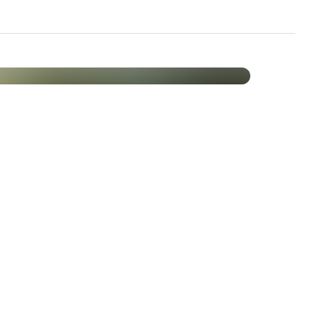
Müdigkeit und Ermüdung bei
m
nktion des Nervensystems bei
chischen Funktion bei
r Zähne bei
llteilung
ewicht bei
on Magnesium