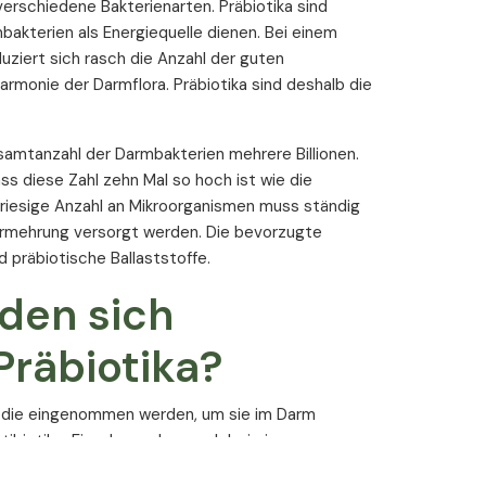
erschiedene Bakterienarten. Präbiotika sind
mbakterien als Energiequelle dienen. Bei einem
0,4 g / 10 g
uziert sich rasch die Anzahl der guten
0,4 g / 10 g
rmonie der Darmflora. Präbiotika sind deshalb die
0 g / 0 g
samtanzahl der Darmbakterien mehrere Billionen.
3,5 g / 87 g
ss diese Zahl zehn Mal so hoch ist wie die
e riesige Anzahl an Mikroorganismen muss ständig
1,2 mg / 30 mg
ermehrung versorgt werden. Die bevorzugte
 präbiotische Ballaststoffe.
den sich
Präbiotika?
, die eingenommen werden, um sie im Darm
ntibiotika-Einnahme, aber auch bei einer
unbedingt notwendig.