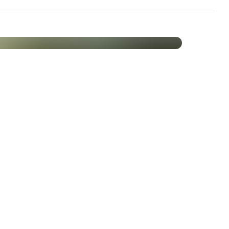
hrung. Das bedeutet, Präbiotika fördern die
, aber auch der über Probiotika zusätzlich
orgen Sie für eine harmonische Darmflora und
Obst- und Gemüsesorten, wie z.B. Apfelschalen,
mbur, Chicorée-Wurzeln und Bohnen.
ische Ballaststoffe mit der Nahrung aufzunehmen.
präbiotisch wirksamen Ballaststoffen in diesen
e Mengen mit der Nahrung zuzuführen.
en die Wirkung
ler nach Nährstoffen, die das Wachstum der im
uf natürliche Weise fördern können. Diese
g der präbiotischen Ballaststoffe. In der
 namhaften Universitäten durchgeführt, die zeigen,
er Zichorie-Wurzel (Chicorée) besonders für die