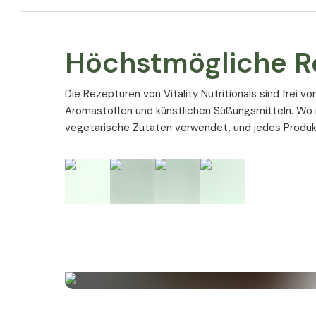
Höchstmögliche R
Die Rezepturen von Vitality Nutritionals sind frei v
Aromastoffen und künstlichen Süßungsmitteln. Wo
Zutaten
vegetarische Zutaten verwendet, und jedes Produkt
Oligofruktose angereichertes Inulin (gewonnen aus
Wurzel)
Garantiert rein und frei von Zusatzstoffen:
frei von Laktose, Gluten, Hefe, Soja
frei von Weizen- und Milchbestandteilen
frei von Farbstoffen und Konservierungsmitteln
frei von gentechnisch veränderten Inhaltsstoffe
frei von tierischen Inhaltsstoffen