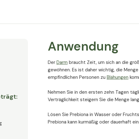
Herstellung von Präbiotika eignen.
9 Gründe, war
ideale Präbioti
Anwendung
erstes Präbiotikum für optimale Wirku
steigert die Anzahl der guten, nützlic
Der
Darm
braucht Zeit, um sich an die grö
reduziert die Anzahl an krankmachende
gewöhnen. Es ist daher wichtig, die Menge
verbessert das Verhältnis zwischen gu
empfindlichen Personen zu
Blähungen
komm
fördert die Darmfunktion und einen re
Nehmen Sie in den ersten zehn Tagen täglich
steigert die Kalziumabsorption und un
trägt:
Verträglichkeit steigern Sie die Menge lang
reduziert die Permeabilität (Durchläs
stärkt das Immunsystem und reduziert
Lösen Sie Prebiona in Wasser oder Fruchtsa
reduziert das Risiko für Darminfekte 
Prebiona kann kurmäßig oder dauerhaft e
g
Stuhlfrequenz 