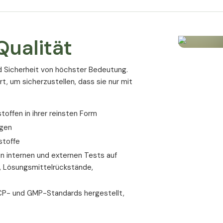
Präbiotika dienen den Darmbakterien als Na
Vermehrung der im Darm lebenden Bakterien
zugeführten Mikroorganismen. Gemeinsam s
ualität
eine gesunde Darmfunktion.
Präbiotische Ballaststoffe findet man in 
d Sicherheit von höchster Bedeutung.
Bananen, Zwiebeln und Knoblauch, Topina
rt, um sicherzustellen, dass sie nur mit
Es scheint einfach zu sein, genug präbiot
Allerdings macht es der geringe Gehalt an 
offen in ihrer reinsten Form
Lebensmitteln oft schwierig, ausreichend
ogen
Studien beweis
stoffe
n internen und externen Tests auf
t, Lösungsmittelrückstände,
Vor zirka 20 Jahren suchten Wissenschaft
Dickdarm vorkommenden Mikroorganismen a
CP- und GMP-Standards hergestellt,
Forschungsarbeiten führten zur Entdeckunn
Zwischenzeit wurden zahlreiche Studien an
dass sich präbiotische Ballaststoffe aus d