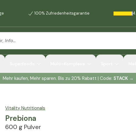
age
100% Zufriedenheitsgarantie
4
Superfoods
Multi-Komplexe
Sport
Me
Mehr kaufen, Mehr sparen. Bis zu 20% Rabatt | Code:
STACK
→
Vitality Nutritionals
Prebiona
600 g Pulver