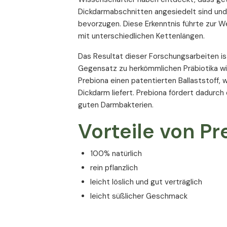
Dickdarmabschnitten angesiedelt sind und 
bevorzugen. Diese Erkenntnis führte zur W
mit unterschiedlichen Kettenlängen.
Das Resultat dieser Forschungsarbeiten is
Gegensatz zu herkömmlichen Präbiotika wie
Prebiona einen patentierten Ballaststoff,
Dickdarm liefert. Prebiona fördert dadurc
guten Darmbakterien.
Vorteile von Pr
100% natürlich
rein pflanzlich
leicht löslich und gut verträglich
leicht süßlicher Geschmack
hat keinen Einfluss auf den Blutzuckers
ohne Zusatz von Zucker