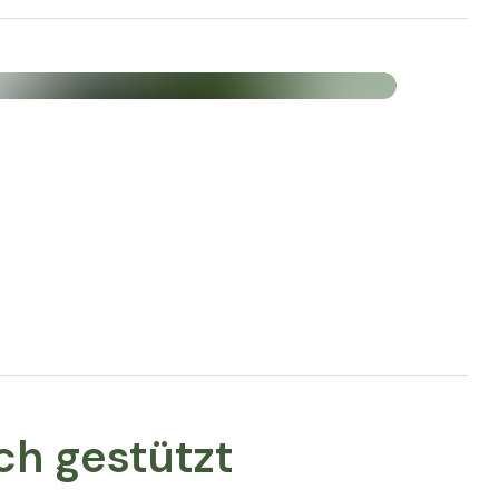
Nährwerte pro 4 g / pro
100 g
35 kJ - 8,6 kcal / 875 kJ - 215
ch gestützt
kcal
0 g / 0 g