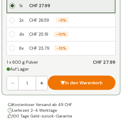
1x
CHF 27.99
2x
CHF 26.59
-
5%
4x
CHF 25.19
-
10%
6x
CHF 23.79
-
15%
Ihr persönlicher Rabatt
CHF 27.99
1 x
600 g Pulver
Auf Lager
1
x
CHF 0.00
-
%
In den Warenkorb
Kostenloser Versand ab 49 CHF
Lieferzeit 2-4 Werktage
100 Tage Geld-zurück-Garantie