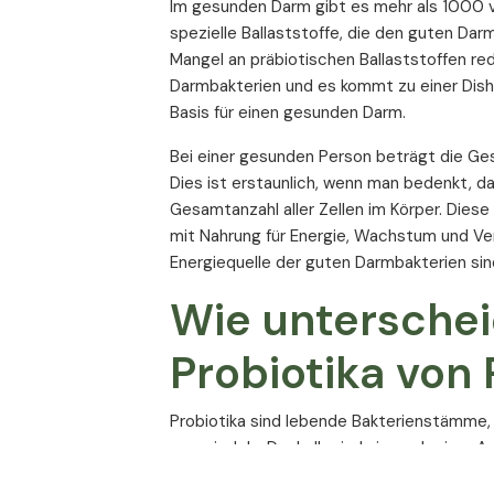
Im gesunden Darm gibt es mehr als 1000 v
spezielle Ballaststoffe, die den guten Dar
Kohlenhydrate
Mangel an präbiotischen Ballaststoffen red
- Zucker (Mono- und Disaccharide)
Darmbakterien und es kommt zu einer Disha
Basis für einen gesunden Darm.
Eiweiß
Bei einer gesunden Person beträgt die Ge
Ballaststoffe
Dies ist erstaunlich, wenn man bedenkt, da
Gesamtanzahl aller Zellen im Körper. Dies
Salz
mit Nahrung für Energie, Wachstum und V
Energiequelle der guten Darmbakterien sind
Wie unterschei
Probiotika von 
Probiotika sind lebende Bakterienstämme
anzusiedeln. Deshalb sind sie nach einer A
bestehenden Disharmonie der Darmflora, 