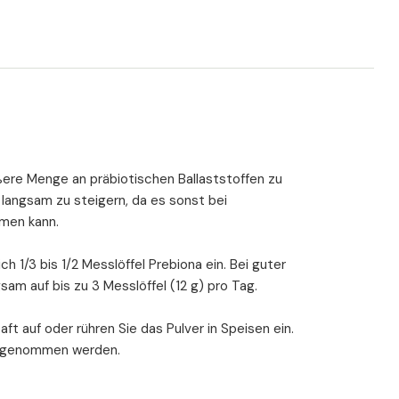
um Prebiona das
kum ist:
ng im ganzen Dickdarm
hen Darmbakterien
ßere Menge an präbiotischen Ballaststoffen zu
n Bakterien
 langsam zu steigern, da es sonst bei
ten und schlechten Bakterien
en kann.
gelmäßigen Stuhlgang
 1/3 bis 1/2 Messlöffel Prebiona ein. Bei guter
terstützt die Knochendichte
sam auf bis zu 3 Messlöffel (12 g) pro Tag.
sigkeit) der Darmwände (Leaky-Gut Syndrom)
 Lebensmittel-Allergien
ft auf oder rühren Sie das Pulver in Speisen ein.
und Darmentzündungen
ingenommen werden.
und Stuhlhärte