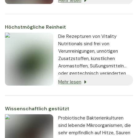
Mehr lesen
hoch bioaktiver Dosierung
enthalten sind.
Höchstmögliche Reinheit
Die Rezepturen von Vitality
Nutritionals sind frei von
Verunreinigungen, unnötigen
Zusatzstoffen, künstlichen
Aromastoffen, Süßungsmitteln
oder gentechnisch veränderten
Substanzen. Wo immer möglich,
Mehr lesen
werden vegane oder vegetarische
Zutaten verwendet.
Wissenschaftlich gestützt
Probiotische Bakterienkulturen
sind lebende Mikroorganismen, die
sehr empfindlich auf Hitze, Säuren