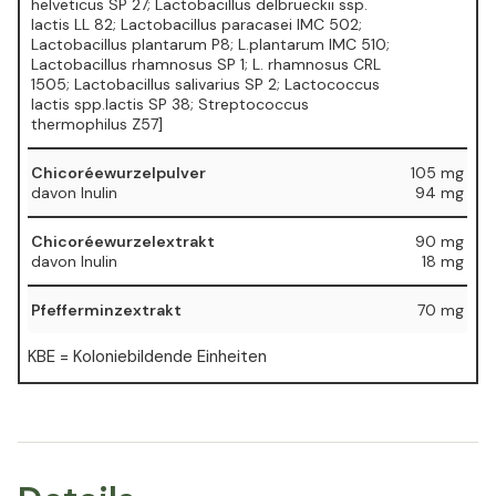
helveticus SP 27; Lactobacillus delbrueckii ssp.
lactis LL 82; Lactobacillus paracasei IMC 502;
Lactobacillus plantarum P8; L.plantarum IMC 510;
Lactobacillus rhamnosus SP 1; L. rhamnosus CRL
1505; Lactobacillus salivarius SP 2; Lactococcus
lactis spp.lactis SP 38; Streptococcus
thermophilus Z57]
Chicoréewurzelpulver
105 mg
davon Inulin
94 mg
Chicoréewurzelextrakt
90 mg
davon Inulin
18 mg
Pfefferminzextrakt
70 mg
KBE = Koloniebildende Einheiten