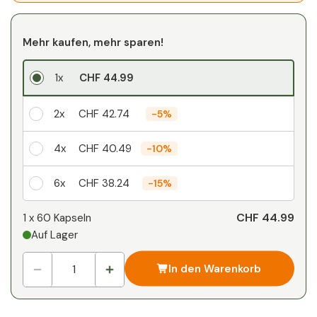
Mehr kaufen, mehr sparen!
1x
CHF 44.99
2x
CHF 42.74
-
5%
4x
CHF 40.49
-
10%
6x
CHF 38.24
-
15%
Ihr persönlicher Rabatt
CHF 44.99
1 x
60 Kapseln
Auf Lager
1
x
CHF 0.00
-
%
In den Warenkorb