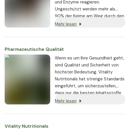
und Enzyme reagieren.
Ungeschützt werden mehr als
90% der Keime am Weg durch den
Verdauungstrakt durch die
Mehr lesen
Magensäure, Gallensäure und
Verdauungsenzyme zerstört.
Pharmazeutische Qualität
Wenn es um Ihre Gesundheit geht,
sind Qualität und Sicherheit von
höchster Bedeutung. Vitality
Nutritionals hat strenge Standards
eingeführt, um sicherzustellen,
dass nur die besten Inhaltsstoffe
von seriösen Lieferanten bezogen
Mehr lesen
und in den Produkten verwendet
werden:
Vitality Nutritionals