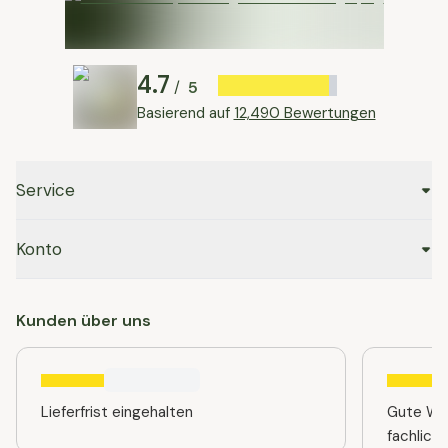
4.7
5
/
Basierend auf
12,490 Bewertungen
Service
Konto
Kunden über uns
Lieferfrist eingehalten
Gute Web
fachlich