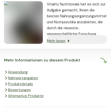
Vitality Nutritionals hat es sich zur
Aufgabe gemacht, Ihnen die
besten Nahrungsergänzungsmittel
und Nutrazeutika anzubieten, die
durch die neueste
wissenschaftliche Forschung
gestützt werden und nachweislich
Mehr lesen
echte Ergebnisse liefern.
Mehr Informationen zu diesem Produkt
Anwendung
Nährwertangaben
Produktdetails
Bewertungen
Alternative Produkte