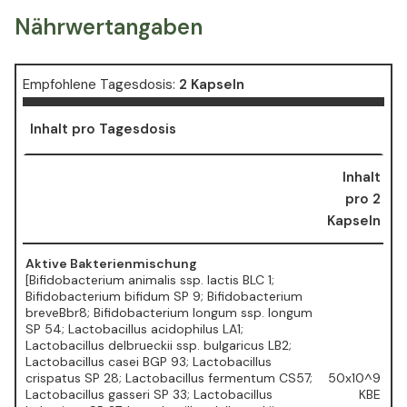
Nährwertangaben
Empfohlene Tagesdosis:
2 Kapseln
Inhalt pro Tagesdosis
Inhalt
pro 2
Kapseln
Aktive Bakterienmischung
[Bifidobacterium animalis ssp. lactis BLC 1;
Bifidobacterium bifidum SP 9; Bifidobacterium
breveBbr8; Bifidobacterium longum ssp. longum
SP 54; Lactobacillus acidophilus LA1;
Lactobacillus delbrueckii ssp. bulgaricus LB2;
Lactobacillus casei BGP 93; Lactobacillus
crispatus SP 28; Lactobacillus fermentum CS57;
50x10^9
Lactobacillus gasseri SP 33; Lactobacillus
KBE