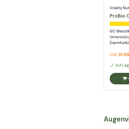
Vitality Nu
ProBio 
60 Weichk
Unterstüt
Darmfunk
31.9
CHF
Auf Lag
Augenvi