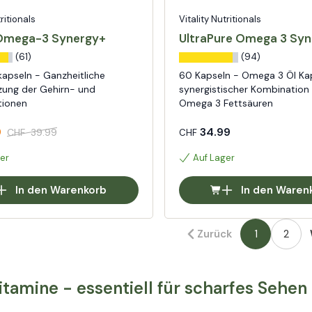
tritionals
Vitality Nutritionals
Omega-3 Synergy+
UltraPure Omega 3 Syn
(61)
(94)
apseln - Ganzheitliche
60 Kapseln - Omega 3 Öl Ka
zung der Gehirn- und
synergistischer Kombination
tionen
Omega 3 Fettsäuren
9
34.99
CHF
39.99
CHF
er
Auf Lager
In den Warenkorb
In den Waren
Zurück
1
2
tamine - essentiell für scharfes Sehen