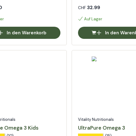
0
32.99
CHF
er
Auf Lager
In den Warenkorb
In den Waren
tritionals
Vitality Nutritionals
re Omega 3 Kids
UltraPure Omega 3
(10)
(15)