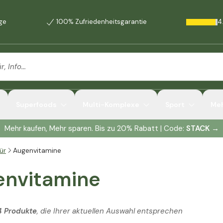
age
100% Zufriedenheitsgarantie
4
Superfoods
Multi-Komplexe
Sport
Me
Mehr kaufen, Mehr sparen. Bis zu 20% Rabatt | Code:
STACK
→
ür
Augenvitamine
envitamine
4 Produkte
, die Ihrer aktuellen Auswahl entsprechen