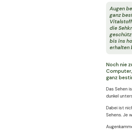
Augen be
ganz bes
Vitalstof
die Sehkr
geschütz
bis ins h
erhalten 
Noch nie z
Computer, 
ganz besti
Das Sehen is
dunkel unter
Dabei ist ni
Sehens. Je w
Augenkammern