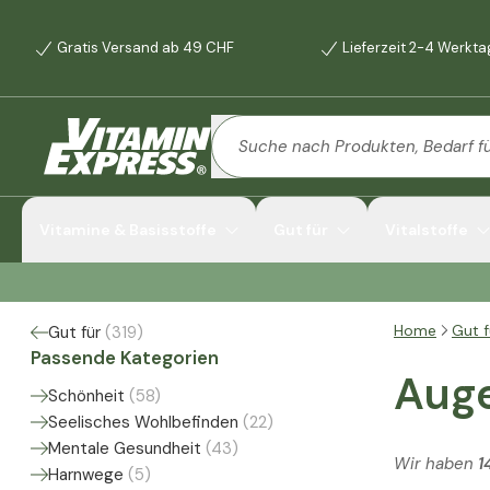
Gratis Versand ab 49 CHF
Lieferzeit 2-4 Werkt
Vitamine & Basisstoffe
Gut für
Vitalstoffe
Home
Gut f
Gut für
(
319
)
Passende Kategorien
Aug
Schönheit
(
58
)
Seelisches Wohlbefinden
(
22
)
Mentale Gesundheit
(
43
)
Wir haben
1
Harnwege
(
5
)