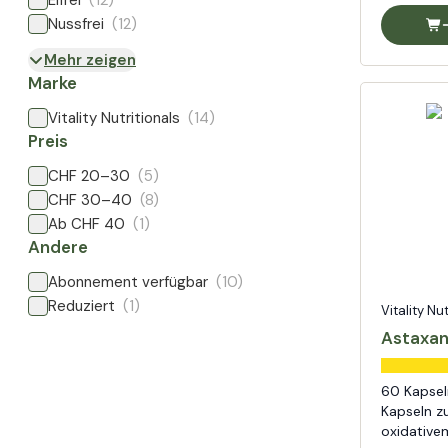
Eifrei
(12)
Nussfrei
(12)
Mehr zeigen
Marke
Vitality Nutritionals
(14)
Preis
CHF 20–30
(5)
CHF 30–40
(8)
Ab CHF 40
(1)
Andere
Abonnement verfügbar
(10)
Reduziert
(1)
Vitality Nu
Astaxan
60 Kapsel
Kapseln z
oxidative