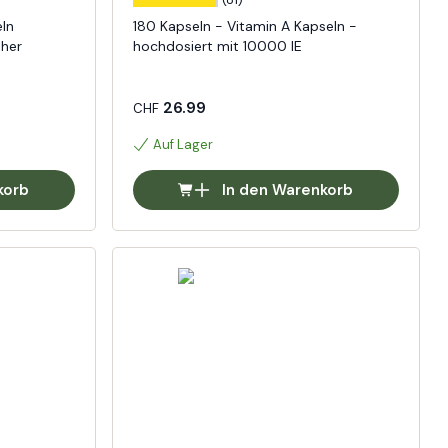
ln
180 Kapseln - Vitamin A Kapseln -
oher
hochdosiert mit 10000 IE
26.99
CHF
Auf Lager
korb
In den Warenkorb