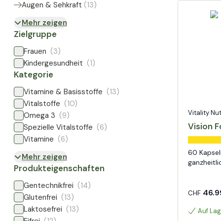
Augen & Sehkraft
(
13
)
Mehr zeigen
Zielgruppe
Frauen
(3)
Kindergesundheit
(1)
Kategorie
Vitamine & Basisstoffe
(13)
Vitalstoffe
(10)
Vitality Nu
Omega 3
(9)
Vision 
Spezielle Vitalstoffe
(6)
Vitamine
(6)
60 Kapsel
Mehr zeigen
ganzheitl
Produkteigenschaften
Gentechnikfrei
(14)
46.9
CHF
Glutenfrei
(13)
Laktosefrei
(13)
Auf Lag