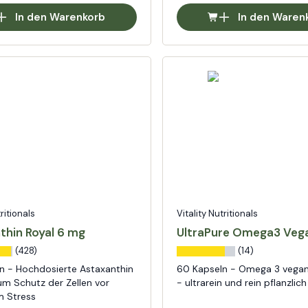
In den Warenkorb
In den Waren
tritionals
Vitality Nutritionals
thin Royal 6 mg
UltraPure Omega3 Veg
(428)
(14)
n - Hochdosierte Astaxanthin
60 Kapseln - Omega 3 vegan
um Schutz der Zellen vor
- ultrarein und rein pflanzlich
m Stress