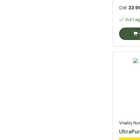
33.9
CHF
Auf Lag
Vitality Nu
UltraPu