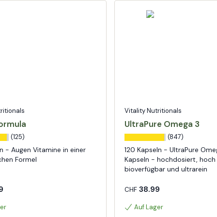
tritionals
Vitality Nutritionals
Formula
UltraPure Omega 3
(125)
(847)
n - Augen Vitamine in einer
120 Kapseln - UltraPure Om
ichen Formel
Kapseln - hochdosiert, hoch
bioverfügbar und ultrarein
9
38.99
CHF
er
Auf Lager