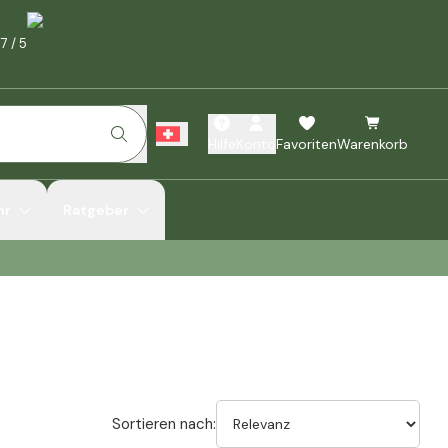
.7
/
5
Hilfe
Konto
Favoriten
Warenkorb
hr
Ratgeber
Sortieren nach: